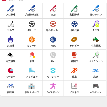
プロ野球
プロ野球(2軍)
MLB
高校野球
侍ジャパン
ゴルフ
Jリーグ
海外サッカー
日本代表
テニス
大相撲
Bリーグ
NBA
ラグビー
中央競馬
地方競馬
卓球
バレー
格闘技
バドミントン
モーター
フィギュア
ウィンター
陸上
水泳
自転車
学生スポーツ
Doスポーツ
ビジネス
eスポーツ