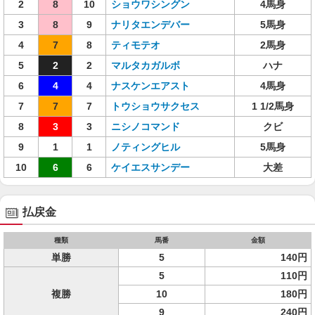
2
8
10
ショウワシングン
4馬身
3
8
9
ナリタエンデバー
5馬身
4
7
8
ティモテオ
2馬身
5
2
2
マルタカガルボ
ハナ
6
4
4
ナスケンエアスト
4馬身
7
7
7
トウショウサクセス
1 1/2馬身
8
3
3
ニシノコマンド
クビ
9
1
1
ノティングヒル
5馬身
10
6
6
ケイエスサンデー
大差
払戻金
種類
馬番
金額
単勝
5
140円
5
110円
複勝
10
180円
9
240円