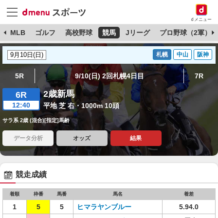
dメニュー
球
MLB
ゴルフ
高校野球
競馬
Jリーグ
プロ野球（2軍）
札幌
中山
阪神
5R
9/10(日) 2回札幌4日目
7R
2歳新馬
6R
12:40
平地 芝 右・1000m 10頭
サラ系 2歳 (混合)[指定]馬齢
データ分析
オッズ
結果
競走成績
着順
枠番
馬番
馬名
着差
1
5
5
ヒマラヤンブルー
5.94.0