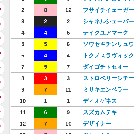
2
8
12
フサイチイェーガー
3
2
2
シャネルシェーバー
4
4
5
テイクユアマーク
5
5
6
ソウセキチンリュウ
6
4
4
トクノスラヴィック
7
5
7
ダイゴチトセオー
8
3
3
ストロベリーシチー
9
7
11
ミサキエンペラー
10
1
1
ディオゲネス
11
6
9
スズカムテキ
12
7
10
デザイナー