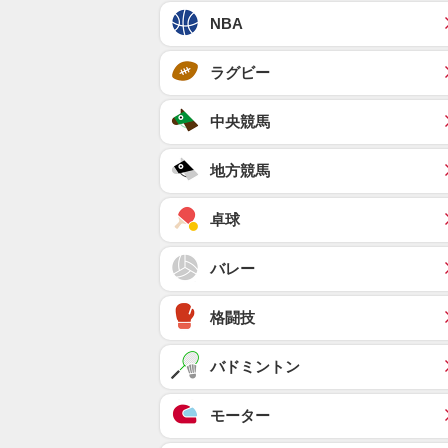
NBA
ラグビー
中央競馬
地方競馬
卓球
バレー
格闘技
バドミントン
モーター