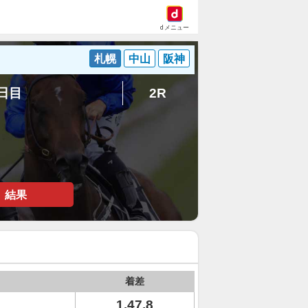
dメニュー
札幌
中山
阪神
8日目
2R
結果
着差
1.47.8