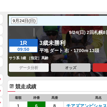
9/24(日) 2回札幌
1R
3歳未勝利
09:50
平地 ダート 右・1700m 13頭
サラ系 3歳 ［指定］馬齢
データ分析
オッズ
競走成績
着順
枠番
馬番
馬名
1
6
8
チアズアンビシャス