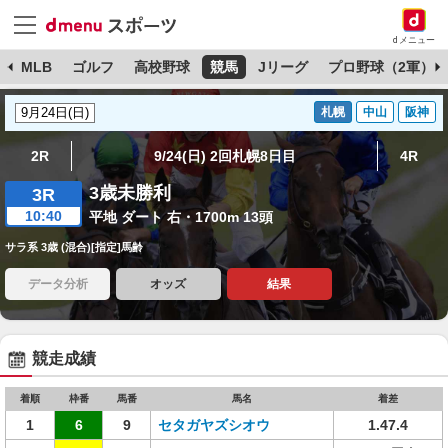
dメニュー
球
MLB
ゴルフ
高校野球
競馬
Jリーグ
プロ野球（2軍）
札幌
中山
阪神
2R
9/24(日) 2回札幌8日目
4R
3歳未勝利
3R
10:40
平地 ダート 右・1700m 13頭
サラ系 3歳 (混合)[指定]馬齢
データ分析
オッズ
結果
競走成績
着順
枠番
馬番
馬名
着差
1
6
9
セタガヤズシオウ
1.47.4