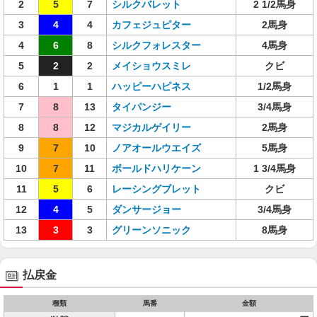
2
5
7
シルクバレット
2 1/2馬身
3
4
4
カフェジュピター
2馬身
4
6
8
シルクフォレスター
4馬身
5
2
2
メイショウスミレ
クビ
6
1
1
ハッピーハピネス
1/2馬身
7
8
13
タイパンジー
3/4馬身
8
8
12
マジカルゲイリー
2馬身
9
7
10
ノアオールウエイズ
5馬身
10
7
11
ボールドハリケーン
1 3/4馬身
11
5
6
レーシングブレット
クビ
12
4
5
ダンサージョー
3/4馬身
13
3
3
グリーンソニック
8馬身
払戻金
種類
馬番
金額