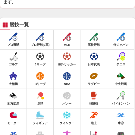
ます。
競技一覧
プロ野球
プロ野球(2軍)
MLB
高校野球
侍ジャパン
ゴルフ
Jリーグ
海外サッカー
日本代表
テニス
大相撲
Bリーグ
NBA
ラグビー
中央競馬
地方競馬
卓球
バレー
格闘技
バドミントン
モーター
フィギュア
ウィンター
陸上
水泳