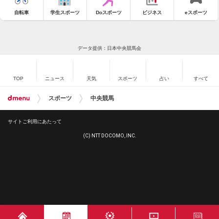
自転車
学生スポーツ
Doスポーツ
ビジネス
eスポーツ
データ提供：日本中央競馬会
TOP
ニュース
天気
スポーツ
占い
すべて
スポーツ
中央競馬
サイトご利用にあたって
(C) NTT DOCOMO, INC.