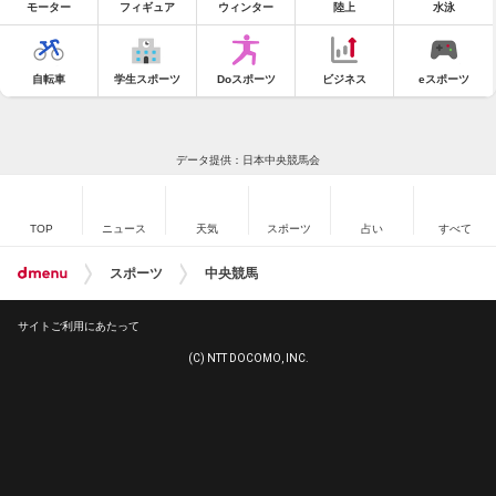
モーター
フィギュア
ウィンター
陸上
水泳
自転車
学生スポーツ
Doスポーツ
ビジネス
eスポーツ
データ提供：日本中央競馬会
TOP
ニュース
天気
スポーツ
占い
すべて
スポーツ
中央競馬
サイトご利用にあたって
(C) NTT DOCOMO, INC.