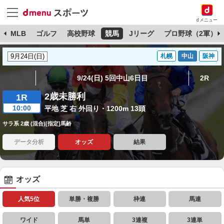
dメニュー
球
MLB
ゴルフ
高校野球
競馬
Jリーグ
プロ野球（2軍）
札幌
中山
阪神
9/24(日) 5回中山6日目
2R
2歳未勝利
1R
10:00
平地 芝 右 外回り・1200m 13頭
サラ系 2歳 (混合)[指定]馬齢
データ分析
オッズ
結果
オッズ
人気5位
単勝・複勝
枠連
馬連
ワイド
馬単
3連複
3連単