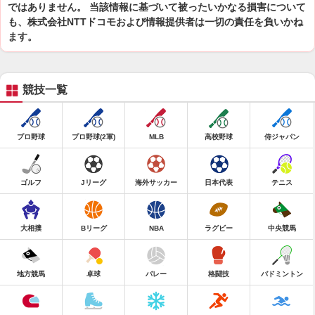
ではありません。 当該情報に基づいて被ったいかなる損害について
も、株式会社NTTドコモおよび情報提供者は一切の責任を負いかね
ます。
競技一覧
プロ野球
プロ野球(2軍)
MLB
高校野球
侍ジャパン
ゴルフ
Jリーグ
海外サッカー
日本代表
テニス
大相撲
Bリーグ
NBA
ラグビー
中央競馬
地方競馬
卓球
バレー
格闘技
バドミントン