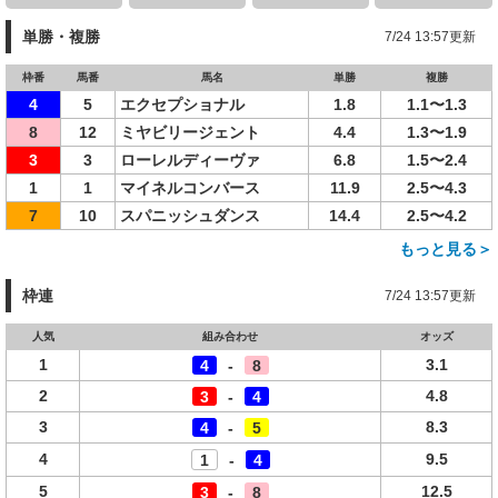
単勝・複勝
7/24 13:57更新
枠番
馬番
馬名
単勝
複勝
4
5
エクセプショナル
1.8
1.1〜1.3
8
12
ミヤビリージェント
4.4
1.3〜1.9
3
3
ローレルディーヴァ
6.8
1.5〜2.4
1
1
マイネルコンバース
11.9
2.5〜4.3
7
10
スパニッシュダンス
14.4
2.5〜4.2
もっと見る＞
枠連
7/24 13:57更新
人気
組み合わせ
オッズ
1
3.1
4
-
8
2
4.8
3
-
4
3
8.3
4
-
5
4
9.5
1
-
4
5
12.5
3
-
8