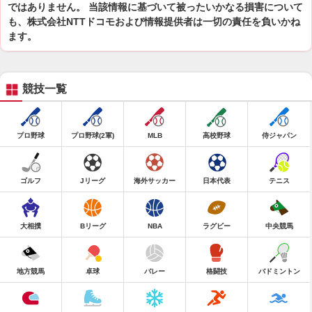
ではありません。 当該情報に基づいて被ったいかなる損害について
も、株式会社NTTドコモおよび情報提供者は一切の責任を負いかね
ます。
競技一覧
プロ野球
プロ野球(2軍)
MLB
高校野球
侍ジャパン
ゴルフ
Jリーグ
海外サッカー
日本代表
テニス
大相撲
Bリーグ
NBA
ラグビー
中央競馬
地方競馬
卓球
バレー
格闘技
バドミントン