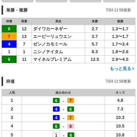
単勝・複勝
7/24 11:58更新
枠番
馬番
馬名
単勝
複勝
6
12
ダイワカーネギー
2.7
1.3〜1.7
7
13
エーピーリュウエン
3.7
1.3〜1.7
4
7
ゼンノカモミール
5.7
1.7〜2.4
1
1
ニシノテイタム
8.3
1.8〜2.6
6
11
マイネルプレミアム
12.5
2.9〜4.5
もっと見る＞
枠連
7/24 11:58更新
人気
組み合わせ
オッズ
1
4.8
6
-
7
2
7.3
4
-
6
3
10.3
4
-
7
4
10.5
6
-
8
5
10.8
1
-
6