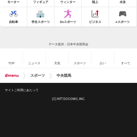
モーター
フィギュア
ウィンター
陸上
水泳
自転車
学生スポーツ
Doスポーツ
ビジネス
eスポーツ
データ提供：日本中央競馬会
TOP
ニュース
天気
スポーツ
占い
すべて
スポーツ
中央競馬
サイトご利用にあたって
(C) NTT DOCOMO, INC.