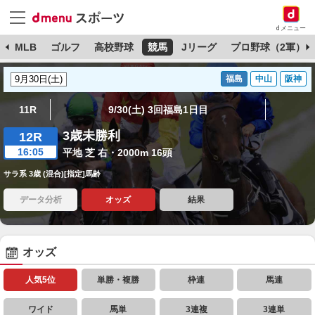
dメニュー
球
MLB
ゴルフ
高校野球
競馬
Jリーグ
プロ野球（2軍）
福島
中山
阪神
11R
9/30(土) 3回福島1日目
3歳未勝利
12R
16:05
平地 芝 右・2000m 16頭
サラ系 3歳 (混合)[指定]馬齢
データ分析
オッズ
結果
オッズ
人気5位
単勝・複勝
枠連
馬連
ワイド
馬単
3連複
3連単