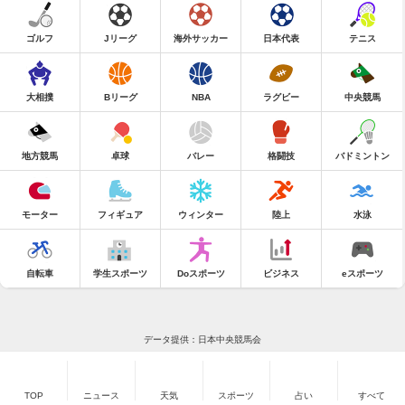
ゴルフ
Jリーグ
海外サッカー
日本代表
テニス
大相撲
Bリーグ
NBA
ラグビー
中央競馬
地方競馬
卓球
バレー
格闘技
バドミントン
モーター
フィギュア
ウィンター
陸上
水泳
自転車
学生スポーツ
Doスポーツ
ビジネス
eスポーツ
データ提供：日本中央競馬会
TOP
ニュース
天気
スポーツ
占い
すべて