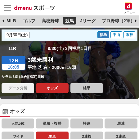
dメニュー
球
MLB
ゴルフ
高校野球
競馬
Jリーグ
プロ野球（2軍）
福島
中山
阪神
11R
9/30(土) 3回福島1日目
3歳未勝利
12R
16:05
平地 芝 右・2000m 16頭
サラ系 3歳 (混合)[指定]馬齢
データ分析
オッズ
結果
オッズ
人気5位
単勝・複勝
枠連
馬連
ワイド
馬単
3連複
3連単