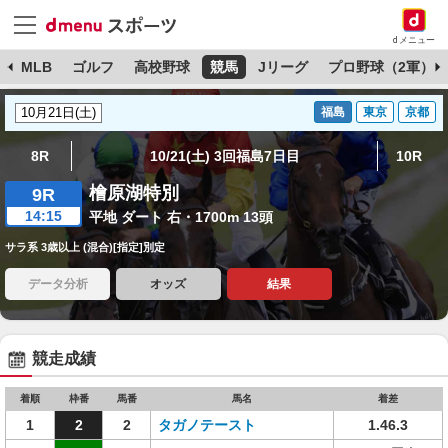
dメニュー
球
MLB
ゴルフ
高校野球
競馬
Jリーグ
プロ野球（2軍）
福島
東京
京都
8R
10/21(土) 3回福島7日目
10R
檜原湖特別
9R
14:15
平地 ダート 右・1700m 13頭
サラ系 3歳以上 (混合)[指定]別定
データ分析
オッズ
結果
競走成績
着順
枠番
馬番
馬名
着差
1
2
2
タガノテースト
1.46.3