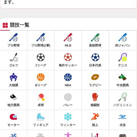
ます。
競技一覧
プロ野球
プロ野球(2軍)
MLB
高校野球
侍ジャパン
ゴルフ
Jリーグ
海外サッカー
日本代表
テニス
大相撲
Bリーグ
NBA
ラグビー
中央競馬
地方競馬
卓球
バレー
格闘技
バドミントン
モーター
フィギュア
ウィンター
陸上
水泳