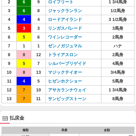
2
6
9
ロイフリート
1 3/4馬身
3
6
8
ジャックランラン
1/2馬身
4
4
4
ロードアイランド
3 1/2馬身
5
3
3
リンガスパレード
3馬身
6
5
6
ワインレコーダー
2馬身
7
1
1
ゼンノガジュマル
ハナ
8
8
12
トライアスロン
2馬身
9
5
7
シルバーブリゲイド
4馬身
10
8
13
マジックテイオー
3/4馬身
11
4
5
ヒゼンホクショー
5馬身
12
7
10
アサカランナウェイ
1 3/4馬身
13
7
11
サンビッグストーン
8馬身
払戻金
種類
馬番
金額