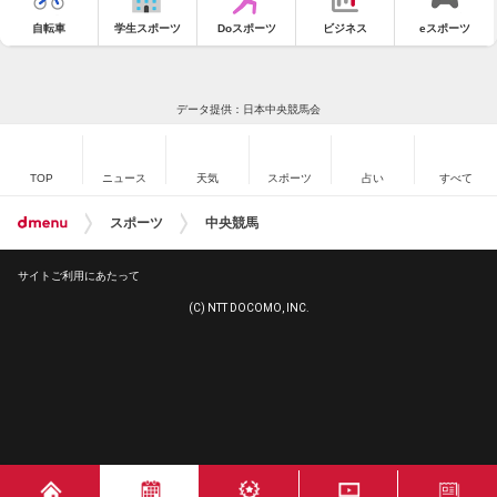
自転車
学生スポーツ
Doスポーツ
ビジネス
eスポーツ
データ提供：日本中央競馬会
TOP
ニュース
天気
スポーツ
占い
すべて
スポーツ
中央競馬
サイトご利用にあたって
(C) NTT DOCOMO, INC.