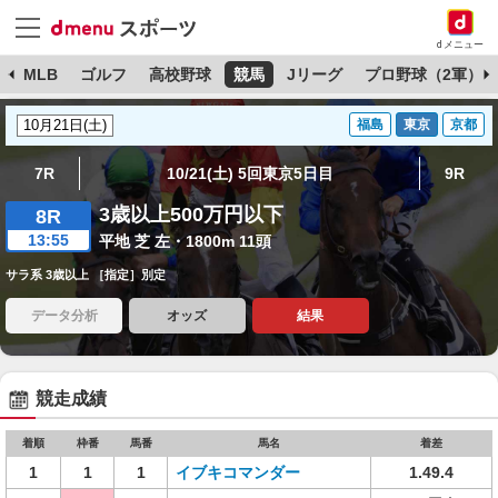
dメニュー
球
MLB
ゴルフ
高校野球
競馬
Jリーグ
プロ野球（2軍）
福島
東京
京都
7R
10/21(土) 5回東京5日目
9R
3歳以上500万円以下
8R
13:55
平地 芝 左・1800m 11頭
サラ系 3歳以上 ［指定］別定
データ分析
オッズ
結果
競走成績
着順
枠番
馬番
馬名
着差
1
1
1
イブキコマンダー
1.49.4