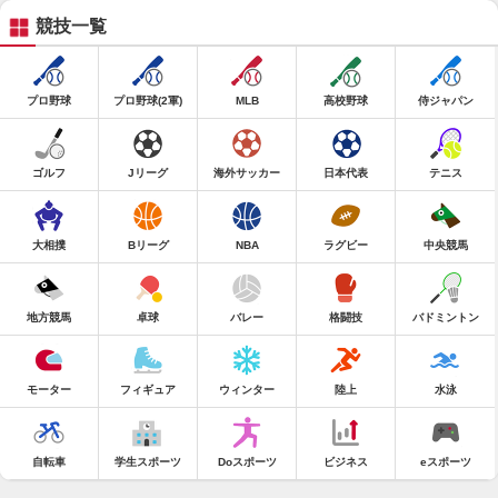
競技一覧
プロ野球
プロ野球(2軍)
MLB
高校野球
侍ジャパン
ゴルフ
Jリーグ
海外サッカー
日本代表
テニス
大相撲
Bリーグ
NBA
ラグビー
中央競馬
地方競馬
卓球
バレー
格闘技
バドミントン
モーター
フィギュア
ウィンター
陸上
水泳
自転車
学生スポーツ
Doスポーツ
ビジネス
eスポーツ