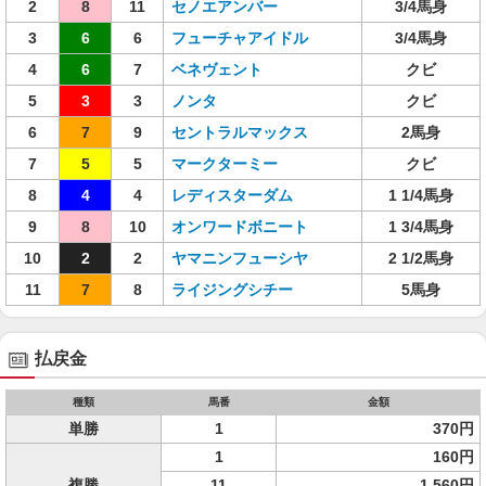
2
8
11
セノエアンバー
3/4馬身
3
6
6
フューチャアイドル
3/4馬身
4
6
7
ベネヴェント
クビ
5
3
3
ノンタ
クビ
6
7
9
セントラルマックス
2馬身
7
5
5
マークターミー
クビ
8
4
4
レディスターダム
1 1/4馬身
9
8
10
オンワードボニート
1 3/4馬身
10
2
2
ヤマニンフューシヤ
2 1/2馬身
11
7
8
ライジングシチー
5馬身
払戻金
種類
馬番
金額
単勝
1
370円
1
160円
複勝
11
1,560円