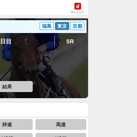
dメニュー
福島
東京
京都
8日目
5R
結果
枠連
馬連