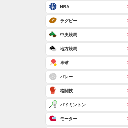
NBA
ラグビー
中央競馬
地方競馬
卓球
バレー
格闘技
バドミントン
モーター