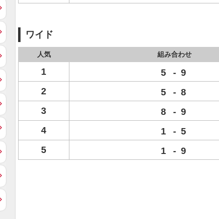
ワイド
人気
組み合わせ
1
5
-
9
2
5
-
8
3
8
-
9
4
1
-
5
5
1
-
9