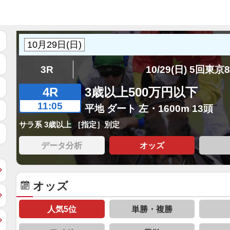
3R
10/29(日) 5回東京
4R
3歳以上500万円以下
11:05
平地 ダート 左・1600m 13頭
サラ系 3歳以上 ［指定］別定
データ分析
オッズ
オッズ
人気5位
単勝・複勝