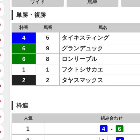
ワイド
馬単
単勝・複勝
枠番
馬番
馬名
4
5
タイキスティング
6
9
グランデュック
6
8
ロンリーブル
1
1
フクトシサカエ
2
2
タヤスマックス
枠連
人気
組み合わせ
1
4
-
6