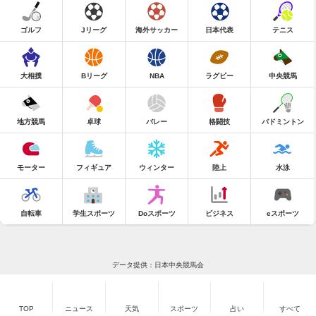
ゴルフ
Jリーグ
海外サッカー
日本代表
テニス
大相撲
Bリーグ
NBA
ラグビー
中央競馬
地方競馬
卓球
バレー
格闘技
バドミントン
モーター
フィギュア
ウィンター
陸上
水泳
自転車
学生スポーツ
Doスポーツ
ビジネス
eスポーツ
データ提供：日本中央競馬会
TOP
ニュース
天気
スポーツ
占い
すべて