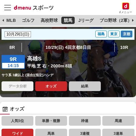
dメニュー
球
MLB
ゴルフ
高校野球
競馬
Jリーグ
プロ野球（2軍）
福島
東京
京都
8R
10/29(日) 4回京都8日目
10R
高雄S
9R
14:15
平地 芝 右・2000m 8頭
サラ系 3歳以上 (混合)[指定]ハンデ
データ分析
オッズ
結果
オッズ
人気5位
単勝・複勝
枠連
馬連
ワイド
馬単
3連複
3連単