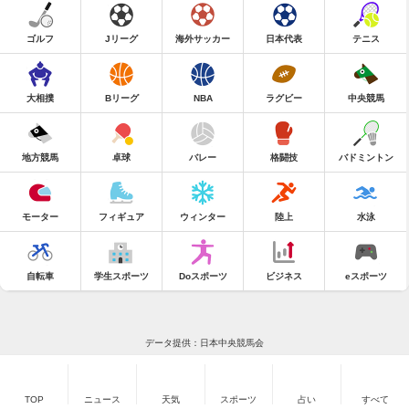
ゴルフ
Jリーグ
海外サッカー
日本代表
テニス
大相撲
Bリーグ
NBA
ラグビー
中央競馬
地方競馬
卓球
バレー
格闘技
バドミントン
モーター
フィギュア
ウィンター
陸上
水泳
自転車
学生スポーツ
Doスポーツ
ビジネス
eスポーツ
データ提供：日本中央競馬会
TOP
ニュース
天気
スポーツ
占い
すべて