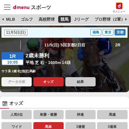
dメニュー
球
MLB
ゴルフ
高校野球
競馬
Jリーグ
プロ野球（2軍）
福島
東京
京都
11/5(日) 5回京都2日目
2R
2歳未勝利
1R
10:05
平地 芝 右・1600m 14頭
サラ系 2歳 牝[指定]馬齢
データ分析
オッズ
結果
オッズ
人気5位
単勝・複勝
枠連
馬連
ワイド
馬単
3連複
3連単