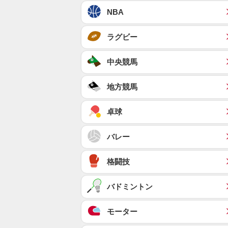
NBA
ラグビー
中央競馬
地方競馬
卓球
バレー
格闘技
バドミントン
モーター