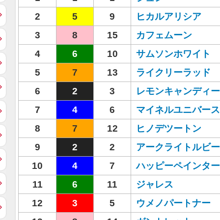
2
5
9
ヒカルアリシア
3
8
15
カフェムーン
4
6
10
サムソンホワイト
5
7
13
ライクリーラッド
6
2
3
レモンキャンディー
7
4
6
マイネルユニバース
8
7
12
ヒノデツートン
9
2
2
アークライトルビー
10
4
7
ハッピーペインター
11
6
11
ジャレス
12
3
5
ウメノパートナー