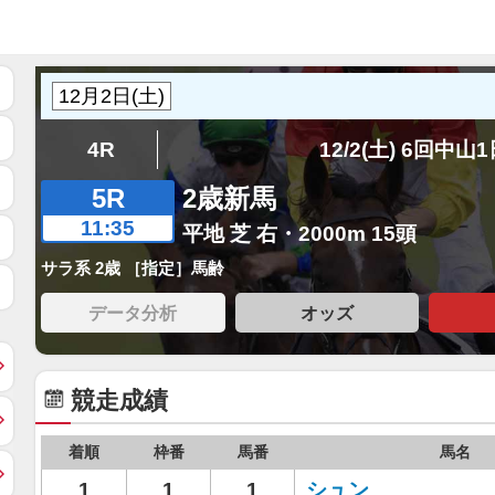
4R
12/2(土) 6回中山
5R
2歳新馬
11:35
平地 芝 右・2000m 15頭
サラ系 2歳 ［指定］馬齢
データ分析
オッズ
競走成績
着順
枠番
馬番
馬名
1
1
1
シュン