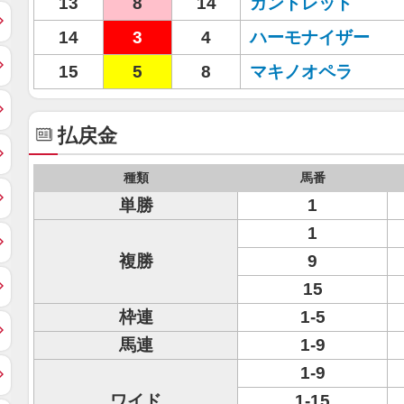
13
8
14
ガントレット
14
3
4
ハーモナイザー
15
5
8
マキノオペラ
払戻金
種類
馬番
単勝
1
1
複勝
9
15
枠連
1-5
馬連
1-9
1-9
ワイド
1-15