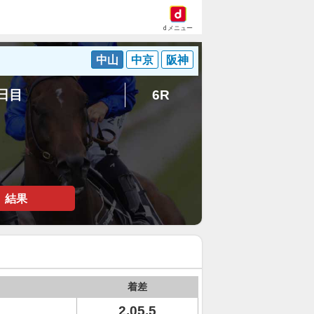
dメニュー
中山
中京
阪神
1日目
6R
結果
着差
2.05.5