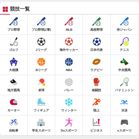
競技一覧
プロ野球
プロ野球(2軍)
MLB
高校野球
侍ジャパン
ゴルフ
Jリーグ
海外サッカー
日本代表
テニス
大相撲
Bリーグ
NBA
ラグビー
中央競馬
地方競馬
卓球
バレー
格闘技
バドミントン
モーター
フィギュア
ウィンター
陸上
水泳
自転車
学生スポーツ
Doスポーツ
ビジネス
eスポーツ