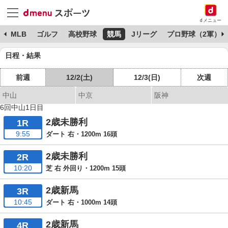
dメニュー
球
MLB
ゴルフ
高校野球
競馬
Jリーグ
プロ野球（2軍）
日程・結果
前週
12/2(土)
12/3(日)
次週
中山
中京
阪神
6回中山1日目
2歳未勝利
1R
9:55
ダート 右・1200m 16頭
2歳未勝利
2R
10:20
芝 右 外回り・1200m 15頭
2歳新馬
3R
10:45
ダート 右・1000m 14頭
2歳新馬
4R