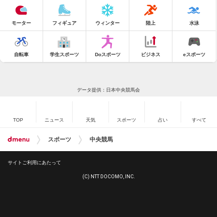
モーター
フィギュア
ウィンター
陸上
水泳
自転車
学生スポーツ
Doスポーツ
ビジネス
eスポーツ
データ提供：日本中央競馬会
TOP
ニュース
天気
スポーツ
占い
すべて
スポーツ
中央競馬
サイトご利用にあたって
(C) NTT DOCOMO, INC.