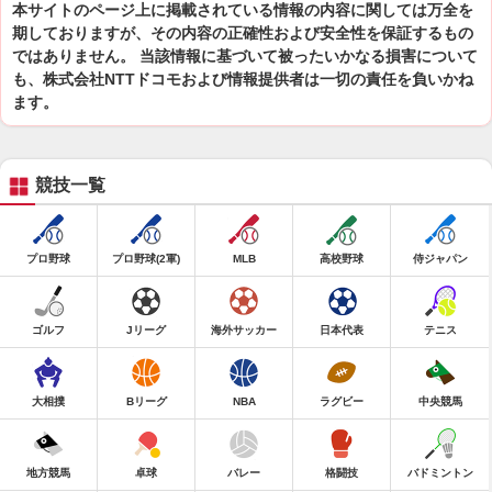
本サイトのページ上に掲載されている情報の内容に関しては万全を
期しておりますが、その内容の正確性および安全性を保証するもの
ではありません。 当該情報に基づいて被ったいかなる損害について
も、株式会社NTTドコモおよび情報提供者は一切の責任を負いかね
ます。
競技一覧
プロ野球
プロ野球(2軍)
MLB
高校野球
侍ジャパン
ゴルフ
Jリーグ
海外サッカー
日本代表
テニス
大相撲
Bリーグ
NBA
ラグビー
中央競馬
地方競馬
卓球
バレー
格闘技
バドミントン