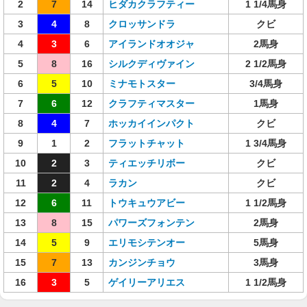
2
7
14
ヒダカクラフティー
1 1/4馬身
3
4
8
クロッサンドラ
クビ
4
3
6
アイランドオオジャ
2馬身
5
8
16
シルクディヴァイン
2 1/2馬身
6
5
10
ミナモトスター
3/4馬身
7
6
12
クラフティマスター
1馬身
8
4
7
ホッカイインパクト
クビ
9
1
2
フラットチャット
1 3/4馬身
10
2
3
ティエッチリボー
クビ
11
2
4
ラカン
クビ
12
6
11
トウキュウアビー
1 1/2馬身
13
8
15
パワーズフォンテン
2馬身
14
5
9
エリモシテンオー
5馬身
15
7
13
カンジンチョウ
3馬身
16
3
5
ゲイリーアリエス
1 1/2馬身