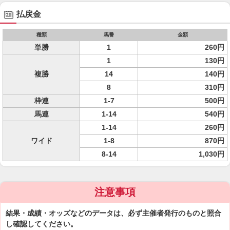
払戻金
種類
馬番
金額
単勝
1
260円
1
130円
複勝
14
140円
8
310円
枠連
1-7
500円
馬連
1-14
540円
1-14
260円
ワイド
1-8
870円
8-14
1,030円
注意事項
結果・成績・オッズなどのデータは、必ず主催者発行のものと照合
し確認してください。