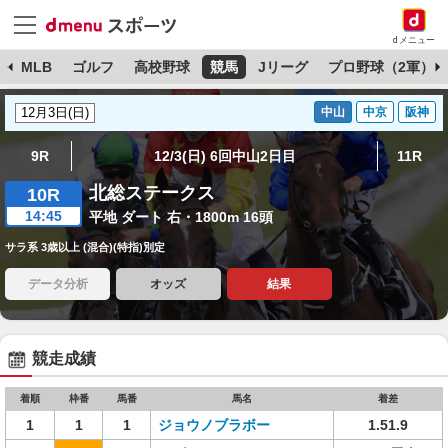
dメニュー
球
MLB
ゴルフ
高校野球
競馬
Jリーグ
プロ野球（2軍）
中山
中京
阪神
9R
12/3(日) 6回中山2日目
11R
北総ステークス
10R
14:45
平地 ダート 右・1800m 16頭
サラ系 3歳以上 (混合)(特指)別定
データ分析
オッズ
結果
競走成績
着順
枠番
馬番
馬名
着差
1
1
1
ジョウノブラボー
1.51.9