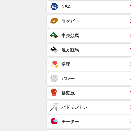
NBA
ラグビー
中央競馬
地方競馬
卓球
バレー
格闘技
バドミントン
モーター