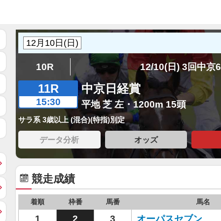
10R
12/10(日) 3回中京
11R
中京日経賞
15:30
平地 芝 左・1200m 15頭
サラ系 3歳以上 (混合)(特指)別定
データ分析
オッズ
競走成績
着順
枠番
馬番
馬名
1
2
3
オーパスセブン