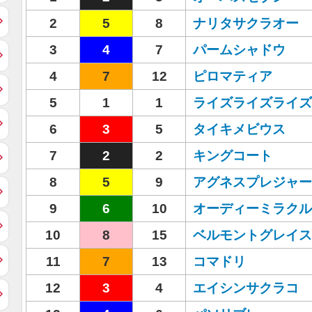
2
5
8
ナリタサクラオー
3
4
7
パームシャドウ
4
7
12
ピロマティア
5
1
1
ライズライズライズ
6
3
5
タイキメビウス
7
2
2
キングコート
8
5
9
アグネスプレジャー
9
6
10
オーディーミラクル
10
8
15
ベルモントグレイス
11
7
13
コマドリ
12
3
4
エイシンサクラコ