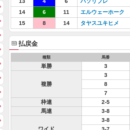
13
4
6
パソリブレ
14
6
11
エルウェーホーク
15
8
14
タヤスユキヒメ
払戻金
種類
馬番
単勝
3
3
複勝
8
7
枠連
2-5
馬連
3-8
3-8
ワイド
3-7