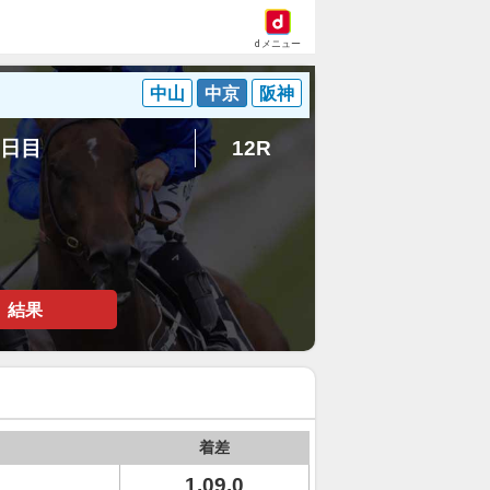
dメニュー
中山
中京
阪神
6日目
12R
結果
着差
1.09.0