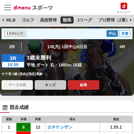
dメニュー
球
MLB
ゴルフ
高校野球
競馬
Jリーグ
プロ野球（2軍）
中山
京都
2R
1/8(月) 1回中山4日目
4R
3歳未勝利
3R
10:50
平地 ダート 右・1800m 16頭
サラ系 3歳 (混合)[指定]馬齢
データ分析
オッズ
結果
競走成績
着順
枠番
馬番
馬名
着差
1
6
12
カチケンザン
1.55.1