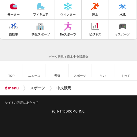
モーター
フィギュア
ウィンター
陸上
水泳
自転車
学生スポーツ
Doスポーツ
ビジネス
eスポーツ
データ提供：日本中央競馬会
TOP
ニュース
天気
スポーツ
占い
すべて
スポーツ
中央競馬
サイトご利用にあたって
(C) NTT DOCOMO, INC.