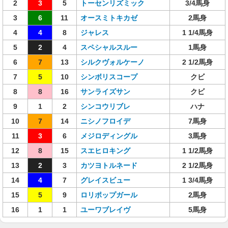
2
3
5
トーセンリズミック
3/4馬身
3
6
11
オースミトキカゼ
2馬身
4
4
8
ジャレス
1 1/4馬身
5
2
4
スペシャルスルー
1馬身
6
7
13
シルクヴォルケーノ
2 1/2馬身
7
5
10
シンボリスコープ
クビ
8
8
16
サンライズサン
クビ
9
1
2
シンコウリブレ
ハナ
10
7
14
ニシノフロイデ
7馬身
11
3
6
メジロディングル
3馬身
12
8
15
スエヒロキング
1 1/2馬身
13
2
3
カツヨトルネード
2 1/2馬身
14
4
7
グレイスビュー
1 3/4馬身
15
5
9
ロリポップガール
2馬身
16
1
1
ユーワブレイヴ
5馬身