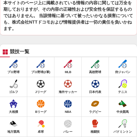
本サイトのページ上に掲載されている情報の内容に関しては万全を
期しておりますが、その内容の正確性および安全性を保証するもの
ではありません。 当該情報に基づいて被ったいかなる損害について
も、株式会社NTTドコモおよび情報提供者は一切の責任を負いかね
ます。
競技一覧
プロ野球
プロ野球(2軍)
MLB
高校野球
侍ジャパン
ゴルフ
Jリーグ
海外サッカー
日本代表
テニス
大相撲
Bリーグ
NBA
ラグビー
中央競馬
地方競馬
卓球
バレー
格闘技
バドミントン