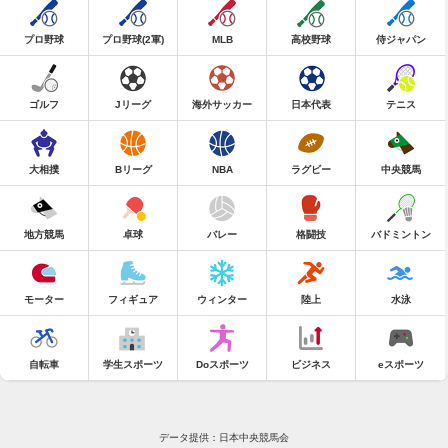
プロ野球
プロ野球(2軍)
MLB
高校野球
侍ジャパン
ゴルフ
Jリーグ
海外サッカー
日本代表
テニス
大相撲
Bリーグ
NBA
ラグビー
中央競馬
地方競馬
卓球
バレー
格闘技
バドミントン
モーター
フィギュア
ウィンター
陸上
水泳
自転車
学生スポーツ
Doスポーツ
ビジネス
eスポーツ
データ提供：日本中央競馬会