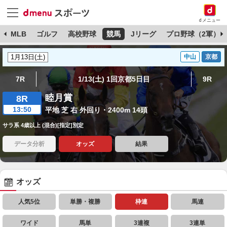
dメニュー
球
MLB
ゴルフ
高校野球
競馬
Jリーグ
プロ野球（2軍）
中山
京都
7R
1/13(土) 1回京都5日目
9R
睦月賞
8R
13:50
平地 芝 右 外回り・2400m 14頭
サラ系 4歳以上 (混合)[指定]別定
データ分析
オッズ
結果
オッズ
人気5位
単勝・複勝
枠連
馬連
ワイド
馬単
3連複
3連単