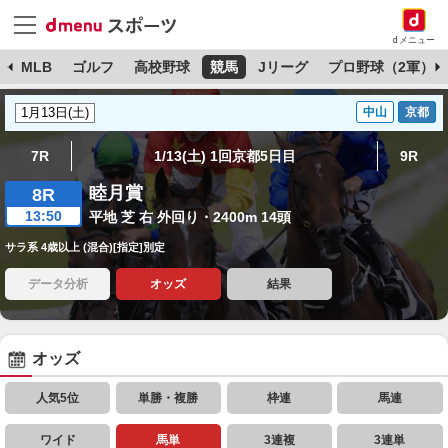
dメニュー
球
MLB
ゴルフ
高校野球
競馬
Jリーグ
プロ野球（2軍）
中山
京都
7R
1/13(土) 1回京都5日目
9R
睦月賞
8R
13:50
平地 芝 右 外回り・2400m 14頭
サラ系 4歳以上 (混合)[指定]別定
データ分析
オッズ
結果
オッズ
人気5位
単勝・複勝
枠連
馬連
ワイド
馬単
3連複
3連単