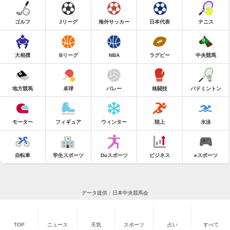
ゴルフ
Jリーグ
海外サッカー
日本代表
テニス
大相撲
Bリーグ
NBA
ラグビー
中央競馬
地方競馬
卓球
バレー
格闘技
バドミントン
モーター
フィギュア
ウィンター
陸上
水泳
自転車
学生スポーツ
Doスポーツ
ビジネス
eスポーツ
データ提供：日本中央競馬会
TOP
ニュース
天気
スポーツ
占い
すべて