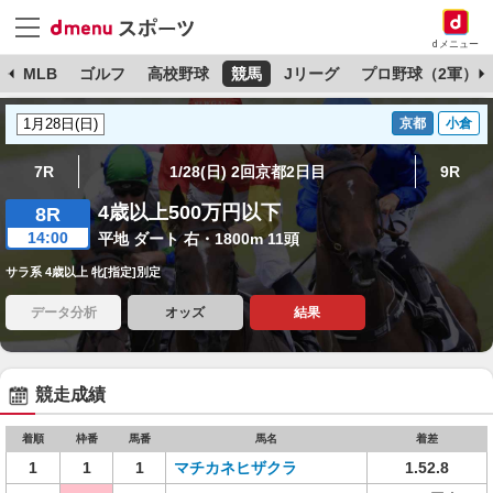
dメニュー
球
MLB
ゴルフ
高校野球
競馬
Jリーグ
プロ野球（2軍）
京都
小倉
7R
1/28(日) 2回京都2日目
9R
4歳以上500万円以下
8R
14:00
平地 ダート 右・1800m 11頭
サラ系 4歳以上 牝[指定]別定
データ分析
オッズ
結果
競走成績
着順
枠番
馬番
馬名
着差
1
1
1
マチカネヒザクラ
1.52.8