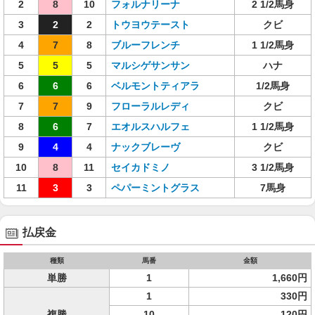
2
8
10
フォルナリーナ
2 1/2馬身
3
2
2
トウヨウテースト
クビ
4
7
8
ブルーフレンチ
1 1/2馬身
5
5
5
マルシゲサンサン
ハナ
6
6
6
ベルモントティアラ
1/2馬身
7
7
9
フローラルレディ
クビ
8
6
7
エオルスハルフェ
1 1/2馬身
9
4
4
ナックブレーヴ
クビ
10
8
11
セイカドミノ
3 1/2馬身
11
3
3
ペパーミントグラス
7馬身
払戻金
種類
馬番
金額
単勝
1
1,660円
1
330円
複勝
10
120円