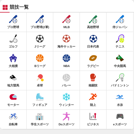
競技一覧
プロ野球
プロ野球(2軍)
MLB
高校野球
侍ジャパン
ゴルフ
Jリーグ
海外サッカー
日本代表
テニス
大相撲
Bリーグ
NBA
ラグビー
中央競馬
地方競馬
卓球
バレー
格闘技
バドミントン
モーター
フィギュア
ウィンター
陸上
水泳
自転車
学生スポーツ
Doスポーツ
ビジネス
eスポーツ