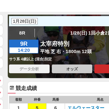
8R
1/28(日) 1回小倉
9R
太宰府特別
14:20
平地 芝 右・1800m 12頭
サラ系 4歳以上 (混合)別定
データ分析
オッズ
競走成績
着順
枠番
馬番
馬名
1
5
6
エルウェースター