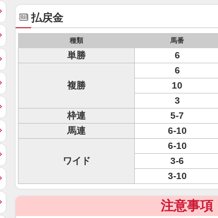
払戻金
種類
馬番
単勝
6
6
複勝
10
3
枠連
5-7
馬連
6-10
6-10
ワイド
3-6
3-10
注意事項