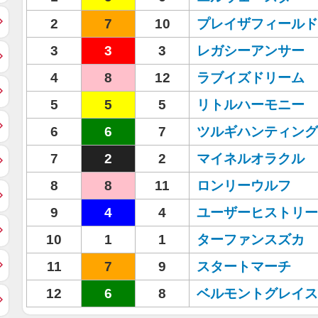
2
7
10
プレイザフィールド
3
3
3
レガシーアンサー
4
8
12
ラブイズドリーム
5
5
5
リトルハーモニー
6
6
7
ツルギハンティング
7
2
2
マイネルオラクル
8
8
11
ロンリーウルフ
9
4
4
ユーザーヒストリー
10
1
1
ターファンスズカ
11
7
9
スタートマーチ
12
6
8
ベルモントグレイス