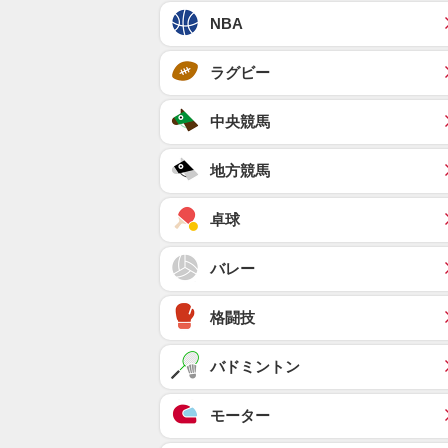
NBA
ラグビー
中央競馬
地方競馬
卓球
バレー
格闘技
バドミントン
モーター