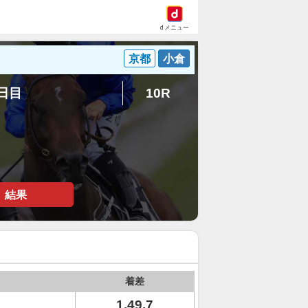
dメニュー
京都
小倉
2日目
10R
結果
着差
1.49.7