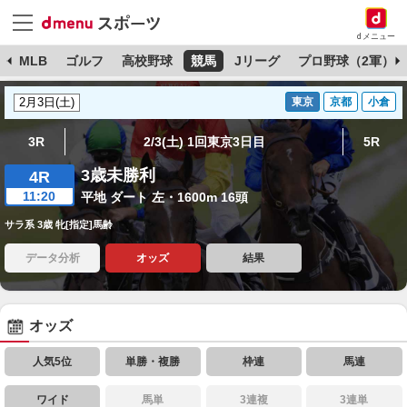
dメニュー
球
MLB
ゴルフ
高校野球
競馬
Jリーグ
プロ野球（2軍）
東京
京都
小倉
3R
2/3(土) 1回東京3日目
5R
3歳未勝利
4R
11:20
平地 ダート 左・1600m 16頭
サラ系 3歳 牝[指定]馬齢
データ分析
オッズ
結果
オッズ
人気5位
単勝・複勝
枠連
馬連
ワイド
馬単
3連複
3連単