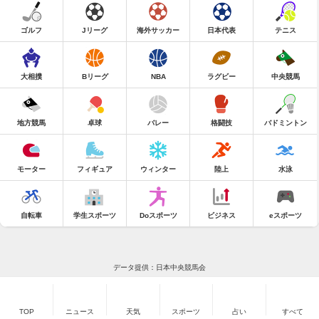
ゴルフ
Jリーグ
海外サッカー
日本代表
テニス
大相撲
Bリーグ
NBA
ラグビー
中央競馬
地方競馬
卓球
バレー
格闘技
バドミントン
モーター
フィギュア
ウィンター
陸上
水泳
自転車
学生スポーツ
Doスポーツ
ビジネス
eスポーツ
データ提供：日本中央競馬会
TOP
ニュース
天気
スポーツ
占い
すべて