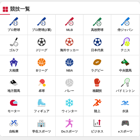
競技一覧
プロ野球
プロ野球(2軍)
MLB
高校野球
侍ジャパン
ゴルフ
Jリーグ
海外サッカー
日本代表
テニス
大相撲
Bリーグ
NBA
ラグビー
中央競馬
地方競馬
卓球
バレー
格闘技
バドミントン
モーター
フィギュア
ウィンター
陸上
水泳
自転車
学生スポーツ
Doスポーツ
ビジネス
eスポーツ