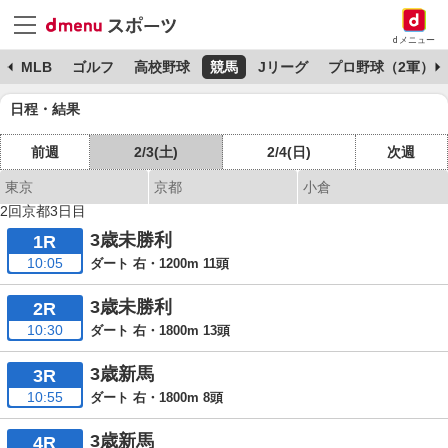
dメニュー
球
MLB
ゴルフ
高校野球
競馬
Jリーグ
プロ野球（2軍）
日程・結果
前週
2/3(土)
2/4(日)
次週
東京
京都
小倉
2回京都3日目
3歳未勝利
1R
10:05
ダート 右・1200m 11頭
3歳未勝利
2R
10:30
ダート 右・1800m 13頭
3歳新馬
3R
10:55
ダート 右・1800m 8頭
3歳新馬
4R