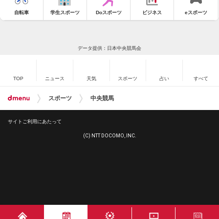
自転車
学生スポーツ
Doスポーツ
ビジネス
eスポーツ
データ提供：日本中央競馬会
TOP
ニュース
天気
スポーツ
占い
すべて
スポーツ
中央競馬
サイトご利用にあたって
(C) NTT DOCOMO, INC.