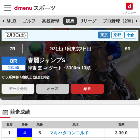
dメニュー
球
MLB
ゴルフ
高校野球
競馬
Jリーグ
プロ野球（2軍）
東京
京都
小倉
7R
2/3(土) 1回東京3日目
9R
春麗ジャンプS
8R
13:55
障害 芝 -> ダート・3300m 13頭
サラ系障害 4歳以上 (混合)別定
データ分析
オッズ
結果
競走成績
着順
枠番
馬番
馬名
着差
1
4
5
マキハタコンコルド
3.39.0