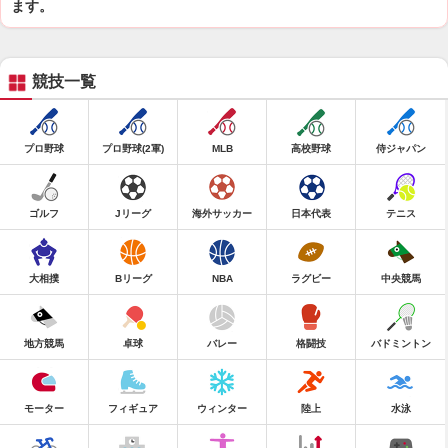
ます。
競技一覧
プロ野球
プロ野球(2軍)
MLB
高校野球
侍ジャパン
ゴルフ
Jリーグ
海外サッカー
日本代表
テニス
大相撲
Bリーグ
NBA
ラグビー
中央競馬
地方競馬
卓球
バレー
格闘技
バドミントン
モーター
フィギュア
ウィンター
陸上
水泳