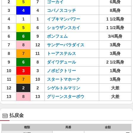
2
5
7
ゴーカイ
6馬身
3
4
4
コバノスコッチ
8馬身
4
1
1
イブキマンパワー
1 1/2馬身
5
5
6
ショウザンスカイ
1 1/2馬身
6
6
9
ボンフェム
3/4馬身
7
8
12
サンデーパラダイス
3馬身
8
7
11
トーアステルス
3馬身
9
6
8
ダイワデュール
2 1/2馬身
10
3
3
ノボビクトリー
1馬身
11
7
10
スタートマホーク
3馬身
12
2
2
シゲルトルマリン
大差
13
8
13
グリーンスターボウ
大差
払戻金
種類
馬番
金額