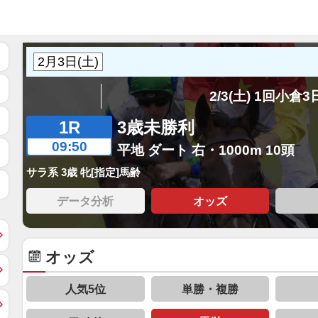
2/3(土) 1回小倉
1R
3歳未勝利
09:50
平地 ダート 右・1000m 10頭
サラ系 3歳 牝[指定]馬齢
データ分析
オッズ
オッズ
人気5位
単勝・複勝