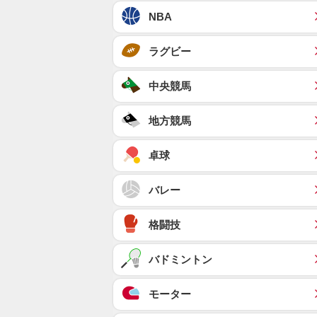
NBA
ラグビー
中央競馬
地方競馬
卓球
バレー
格闘技
バドミントン
モーター