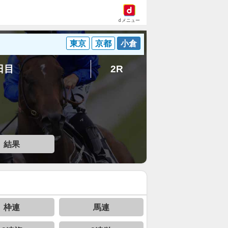
dメニュー
東京
京都
小倉
3日目
2R
結果
枠連
馬連