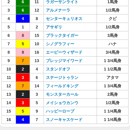
2
6
11
ラガーサンライト
1馬身
3
6
12
アルメナーラ
1/2馬身
4
4
8
センターキュリオス
クビ
5
1
2
アサギリ
1/2馬身
6
8
15
ブラックタイガー
3馬身
7
5
10
シノグラフィー
ハナ
8
8
16
エーピーウィザード
3/4馬身
9
7
13
プレッジマイワード
1 3/4馬身
10
2
4
スタンドオフ
1 1/2馬身
11
3
6
ステージトゥラン
アタマ
12
7
14
フィールドキング
1 3/4馬身
13
2
3
モンスターカール
2馬身
14
3
5
メイショウカンウ
1/2馬身
15
5
9
ハッピーロープ
1 1/4馬身
16
4
7
スノーキャスケード
1 1/4馬身