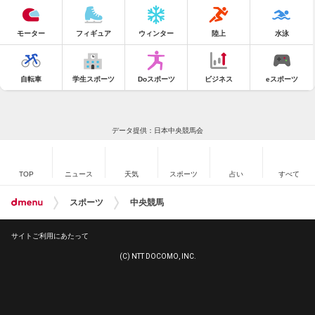
モーター
フィギュア
ウィンター
陸上
水泳
自転車
学生スポーツ
Doスポーツ
ビジネス
eスポーツ
データ提供：日本中央競馬会
TOP
ニュース
天気
スポーツ
占い
すべて
スポーツ
中央競馬
サイトご利用にあたって
(C) NTT DOCOMO, INC.