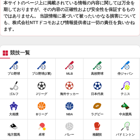
本サイトのページ上に掲載されている情報の内容に関しては万全を
期しておりますが、その内容の正確性および安全性を保証するもの
ではありません。 当該情報に基づいて被ったいかなる損害について
も、株式会社NTTドコモおよび情報提供者は一切の責任を負いかね
ます。
競技一覧
プロ野球
プロ野球(2軍)
MLB
高校野球
侍ジャパン
ゴルフ
Jリーグ
海外サッカー
日本代表
テニス
大相撲
Bリーグ
NBA
ラグビー
中央競馬
地方競馬
卓球
バレー
格闘技
バドミントン