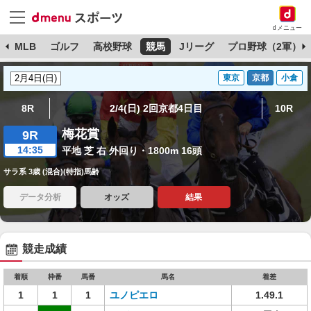
dメニュー
球
MLB
ゴルフ
高校野球
競馬
Jリーグ
プロ野球（2軍）
東京
京都
小倉
8R
2/4(日) 2回京都4日目
10R
梅花賞
9R
14:35
平地 芝 右 外回り・1800m 16頭
サラ系 3歳 (混合)(特指)馬齢
データ分析
オッズ
結果
競走成績
着順
枠番
馬番
馬名
着差
1
1
1
ユノピエロ
1.49.1