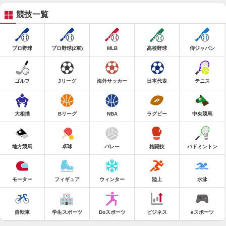
競技一覧
プロ野球
プロ野球(2軍)
MLB
高校野球
侍ジャパン
ゴルフ
Jリーグ
海外サッカー
日本代表
テニス
大相撲
Bリーグ
NBA
ラグビー
中央競馬
地方競馬
卓球
バレー
格闘技
バドミントン
モーター
フィギュア
ウィンター
陸上
水泳
自転車
学生スポーツ
Doスポーツ
ビジネス
eスポーツ