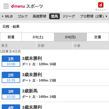
dメニュー
球
MLB
ゴルフ
高校野球
競馬
Jリーグ
プロ野球（2軍）
日程・結果
前週
2/3(土)
2/4(日)
次週
東京
京都
小倉
1回東京4日目
3歳未勝利
1R
10:00
ダート 左・1200m 16頭
3歳未勝利
2R
10:25
ダート 左・1400m 13頭
3歳新馬
3R
10:50
ダート 左・1400m 14頭
3歳未勝利
4R