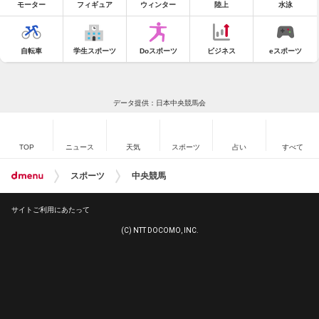
モーター
フィギュア
ウィンター
陸上
水泳
自転車
学生スポーツ
Doスポーツ
ビジネス
eスポーツ
データ提供：日本中央競馬会
TOP
ニュース
天気
スポーツ
占い
すべて
スポーツ
中央競馬
サイトご利用にあたって
(C) NTT DOCOMO, INC.