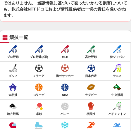
ではありません。 当該情報に基づいて被ったいかなる損害について
も、株式会社NTTドコモおよび情報提供者は一切の責任を負いかね
ます。
競技一覧
プロ野球
プロ野球(2軍)
MLB
高校野球
侍ジャパン
ゴルフ
Jリーグ
海外サッカー
日本代表
テニス
大相撲
Bリーグ
NBA
ラグビー
中央競馬
地方競馬
卓球
バレー
格闘技
バドミントン