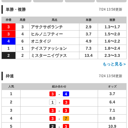
単勝・複勝
7/24 13:58更新
枠番
馬番
馬名
単勝
複勝
3
3
アサクサボランチ
2.9
1.3〜1.7
3
4
ヒルノニフティー
3.7
1.5〜2.0
4
6
オニタイジ
4.9
1.6〜2.2
1
1
ナイスファッション
7.3
1.8〜2.4
2
2
ミスターニイヴァス
13.4
2.3〜3.3
もっと見る＞
枠連
7/24 13:58更新
人気
組み合わせ
オッズ
1
3.7
3
-
4
2
6.4
1
-
3
3
7.1
3
-
3
4
8.0
3
-
7
5
10.9
2
-
3