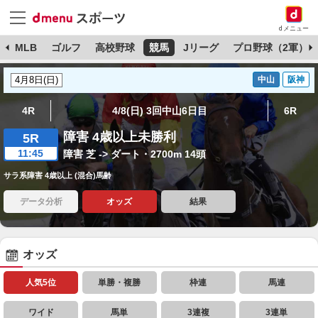
dメニュー
球
MLB
ゴルフ
高校野球
競馬
Jリーグ
プロ野球（2軍）
中山
阪神
4R
4/8(日) 3回中山6日目
6R
障害 4歳以上未勝利
5R
11:45
障害 芝 -> ダート・2700m 14頭
サラ系障害 4歳以上 (混合)馬齢
データ分析
オッズ
結果
オッズ
人気5位
単勝・複勝
枠連
馬連
ワイド
馬単
3連複
3連単