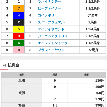
2
1
1
ラハイナシチー
2 1/2馬身
3
7
7
ビーファイター
1 1/2馬身
4
4
4
コイノボリ
アタマ
5
2
2
スパーブジュエル
2馬身
6
5
5
ケイアイサウンド
1 3/4馬身
7
3
3
ジーエムアクトリス
2 1/2馬身
8
6
6
エイシンモントーク
1 1/2馬身
9
8
8
プラジュニヤワン
1/2馬身
払戻金
種類
馬番
金額
単勝
9
130円
9
100円
複勝
1
160円
7
170円
枠連
1-8
390円