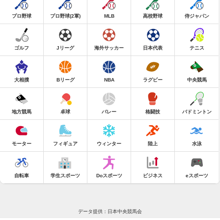
プロ野球
プロ野球(2軍)
MLB
高校野球
侍ジャパン
ゴルフ
Jリーグ
海外サッカー
日本代表
テニス
大相撲
Bリーグ
NBA
ラグビー
中央競馬
地方競馬
卓球
バレー
格闘技
バドミントン
モーター
フィギュア
ウィンター
陸上
水泳
自転車
学生スポーツ
Doスポーツ
ビジネス
eスポーツ
データ提供：日本中央競馬会