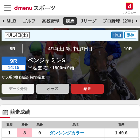
dメニュー
球
MLB
ゴルフ
高校野球
競馬
Jリーグ
プロ野球（2軍）
中山
阪神
8R
4/14(土) 3回中山7日目
10R
ベンジャミンS
9R
14:15
平地 芝 右・1800m 9頭
サラ系 3歳 (混合)(特指)定量
データ分析
オッズ
結果
競走成績
着順
枠番
馬番
馬名
着差
1
8
9
ダンシングカラー
1.49.6