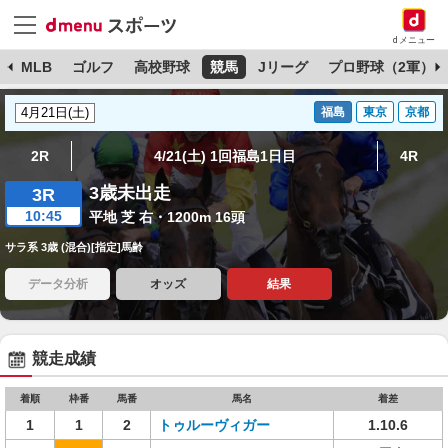
dメニュー
球
MLB
ゴルフ
高校野球
競馬
Jリーグ
プロ野球（2軍）
福島
東京
京都
2R
4/21(土) 1回福島1日目
4R
3歳未出走
3R
10:45
平地 芝 右・1200m 16頭
サラ系 3歳 (混合)[指定]馬齢
データ分析
オッズ
結果
競走成績
着順
枠番
馬番
馬名
着差
1
1
2
トゥルーヴィガー
1.10.6