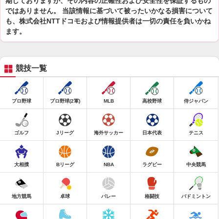
期しておりますが、その内容の正確性および安全性を保証するもの
ではありません。 当該情報に基づいて被ったいかなる損害について
も、株式会社NTTドコモおよび情報提供者は一切の責任を負いかね
ます。
競技一覧
プロ野球
プロ野球(2軍)
MLB
高校野球
侍ジャパン
ゴルフ
Jリーグ
海外サッカー
日本代表
テニス
大相撲
Bリーグ
NBA
ラグビー
中央競馬
地方競馬
卓球
バレー
格闘技
バドミントン