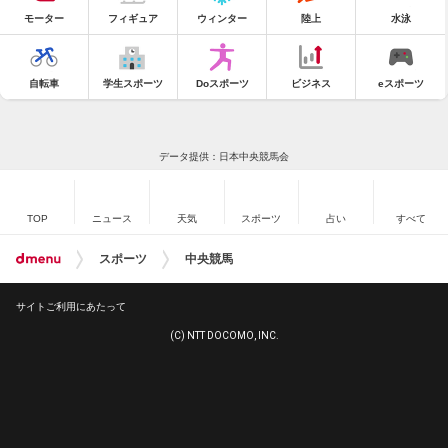
モーター
フィギュア
ウィンター
陸上
水泳
自転車
学生スポーツ
Doスポーツ
ビジネス
eスポーツ
データ提供：日本中央競馬会
TOP
ニュース
天気
スポーツ
占い
すべて
スポーツ
中央競馬
サイトご利用にあたって
(C) NTT DOCOMO, INC.