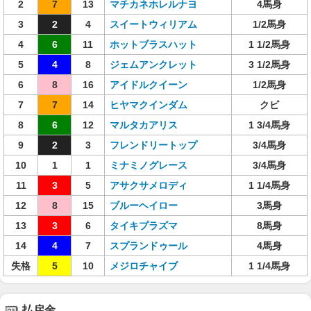
2
7
13
マチカネホレルナヨ
4馬身
3
2
4
スイートウィリアム
1/2馬身
4
6
11
ホットブラスハット
1 1/2馬身
5
4
8
ジェムアンクレット
3 1/2馬身
6
8
16
アイドルクイーン
1/2馬身
7
7
14
ヒヤマクインダム
クビ
8
6
12
マルタカアリス
1 3/4馬身
9
2
3
フレンドリートップ
3/4馬身
10
1
1
ミナミノグレース
3/4馬身
11
3
5
アサクサメロディ
1 1/4馬身
12
8
15
ブルーヘイロー
3馬身
13
3
6
タイキプラズマ
8馬身
14
4
7
スプランドゥール
4馬身
失格
5
10
メジロチャイブ
1 1/4馬身
払戻金