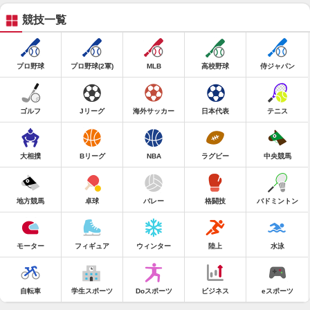
競技一覧
プロ野球
プロ野球(2軍)
MLB
高校野球
侍ジャパン
ゴルフ
Jリーグ
海外サッカー
日本代表
テニス
大相撲
Bリーグ
NBA
ラグビー
中央競馬
地方競馬
卓球
バレー
格闘技
バドミントン
モーター
フィギュア
ウィンター
陸上
水泳
自転車
学生スポーツ
Doスポーツ
ビジネス
eスポーツ