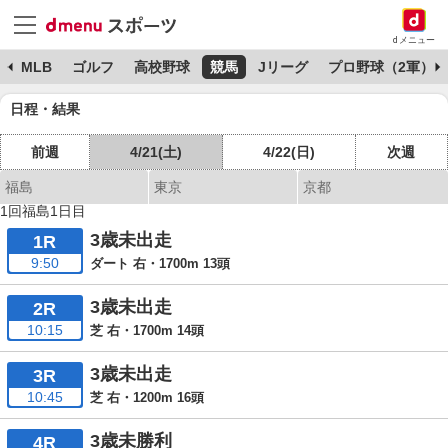
dメニュー
球
MLB
ゴルフ
高校野球
競馬
Jリーグ
プロ野球（2軍）
日程・結果
前週
4/21(土)
4/22(日)
次週
福島
東京
京都
1回福島1日目
3歳未出走
1R
9:50
ダート 右・1700m 13頭
3歳未出走
2R
10:15
芝 右・1700m 14頭
3歳未出走
3R
10:45
芝 右・1200m 16頭
3歳未勝利
4R