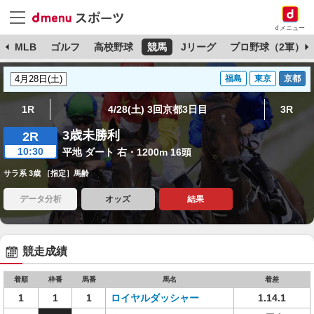
dメニュー
球
MLB
ゴルフ
高校野球
競馬
Jリーグ
プロ野球（2軍）
福島
東京
京都
1R
4/28(土) 3回京都3日目
3R
3歳未勝利
2R
10:30
平地 ダート 右・1200m 16頭
サラ系 3歳 ［指定］馬齢
データ分析
オッズ
結果
競走成績
着順
枠番
馬番
馬名
着差
1
1
1
ロイヤルダッシャー
1.14.1