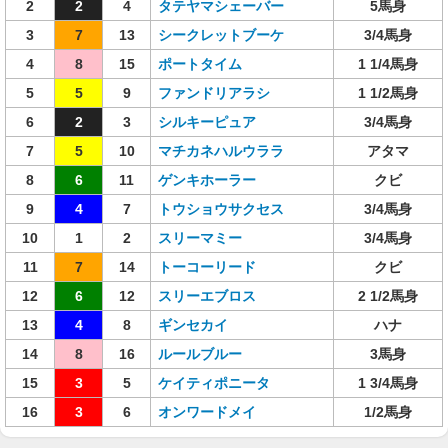
2
2
4
タテヤマシェーバー
5馬身
3
7
13
シークレットブーケ
3/4馬身
4
8
15
ポートタイム
1 1/4馬身
5
5
9
ファンドリアラシ
1 1/2馬身
6
2
3
シルキーピュア
3/4馬身
7
5
10
マチカネハルウララ
アタマ
8
6
11
ゲンキホーラー
クビ
9
4
7
トウショウサクセス
3/4馬身
10
1
2
スリーマミー
3/4馬身
11
7
14
トーコーリード
クビ
12
6
12
スリーエブロス
2 1/2馬身
13
4
8
ギンセカイ
ハナ
14
8
16
ルールブルー
3馬身
15
3
5
ケイティポニータ
1 3/4馬身
16
3
6
オンワードメイ
1/2馬身