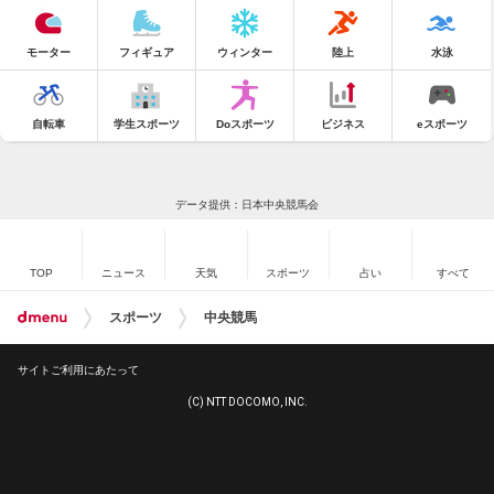
モーター
フィギュア
ウィンター
陸上
水泳
自転車
学生スポーツ
Doスポーツ
ビジネス
eスポーツ
データ提供：日本中央競馬会
TOP
ニュース
天気
スポーツ
占い
すべて
スポーツ
中央競馬
サイトご利用にあたって
(C) NTT DOCOMO, INC.