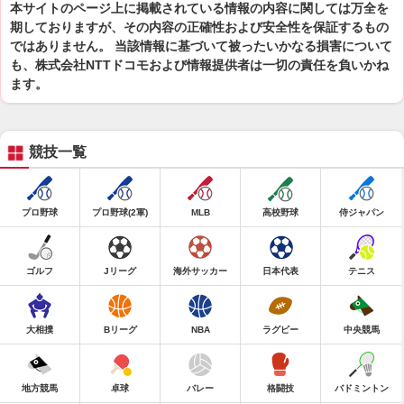
本サイトのページ上に掲載されている情報の内容に関しては万全を
期しておりますが、その内容の正確性および安全性を保証するもの
ではありません。 当該情報に基づいて被ったいかなる損害について
も、株式会社NTTドコモおよび情報提供者は一切の責任を負いかね
ます。
競技一覧
プロ野球
プロ野球(2軍)
MLB
高校野球
侍ジャパン
ゴルフ
Jリーグ
海外サッカー
日本代表
テニス
大相撲
Bリーグ
NBA
ラグビー
中央競馬
地方競馬
卓球
バレー
格闘技
バドミントン