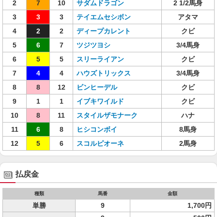
2
7
10
サダムドラゴン
2 1/2馬身
3
3
3
テイエムセシボン
アタマ
4
2
2
ディープカレント
クビ
5
6
7
ツジツヨシ
3/4馬身
6
5
5
スリーライアン
クビ
7
4
4
ハウズトリックス
3/4馬身
8
8
12
ビンヒーデル
クビ
9
1
1
イブキワイルド
クビ
10
8
11
スタイルザモナーク
ハナ
11
6
8
ヒシコンボイ
8馬身
12
5
6
スコルピオーネ
2馬身
払戻金
種類
馬番
金額
単勝
9
1,700円