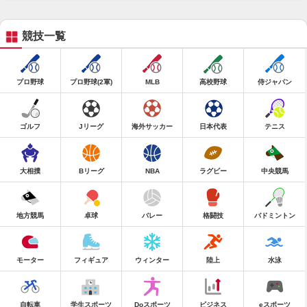
競技一覧
プロ野球
プロ野球(2軍)
MLB
高校野球
侍ジャパン
ゴルフ
Jリーグ
海外サッカー
日本代表
テニス
大相撲
Bリーグ
NBA
ラグビー
中央競馬
地方競馬
卓球
バレー
格闘技
バドミントン
モーター
フィギュア
ウィンター
陸上
水泳
自転車
学生スポーツ
Doスポーツ
ビジネス
eスポーツ