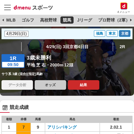
dメニュー
球
MLB
ゴルフ
高校野球
競馬
Jリーグ
プロ野球（2軍）
福島
東京
京都
4/29(日) 3回京都4日目
2R
3歳未勝利
1R
09:50
平地 芝 右・2000m 12頭
サラ系 3歳 (混合)[指定]馬齢
データ分析
オッズ
結果
競走成績
着順
枠番
馬番
馬名
着差
1
7
9
アリシバキング
2.02.1