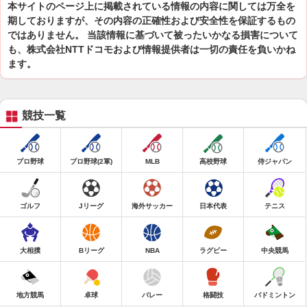
本サイトのページ上に掲載されている情報の内容に関しては万全を
期しておりますが、その内容の正確性および安全性を保証するもの
ではありません。 当該情報に基づいて被ったいかなる損害について
も、株式会社NTTドコモおよび情報提供者は一切の責任を負いかね
ます。
競技一覧
プロ野球
プロ野球(2軍)
MLB
高校野球
侍ジャパン
ゴルフ
Jリーグ
海外サッカー
日本代表
テニス
大相撲
Bリーグ
NBA
ラグビー
中央競馬
地方競馬
卓球
バレー
格闘技
バドミントン