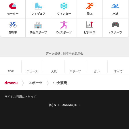
モーター
フィギュア
ウィンター
陸上
水泳
自転車
学生スポーツ
Doスポーツ
ビジネス
eスポーツ
データ提供：日本中央競馬会
TOP
ニュース
天気
スポーツ
占い
すべて
スポーツ
中央競馬
サイトご利用にあたって
(C) NTT DOCOMO, INC.