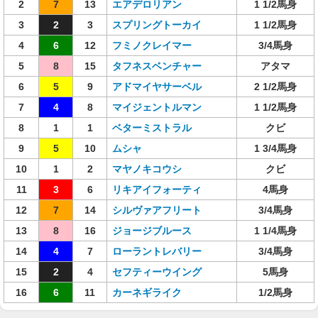
2
7
13
エアデロリアン
1 1/2馬身
3
2
3
スプリングトーカイ
1 1/2馬身
4
6
12
フミノクレイマー
3/4馬身
5
8
15
タフネスベンチャー
アタマ
6
5
9
アドマイヤサーベル
2 1/2馬身
7
4
8
マイジェントルマン
1 1/2馬身
8
1
1
ベターミストラル
クビ
9
5
10
ムシャ
1 3/4馬身
10
1
2
マヤノキコウシ
クビ
11
3
6
リキアイフォーティ
4馬身
12
7
14
シルヴァアフリート
3/4馬身
13
8
16
ジョージブルース
1 1/4馬身
14
4
7
ローラントレバリー
3/4馬身
15
2
4
セフティーウイング
5馬身
16
6
11
カーネギライク
1/2馬身