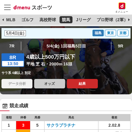
dメニュー
球
MLB
ゴルフ
高校野球
競馬
Jリーグ
プロ野球（2軍）
福島
東京
京都
7R
5/4(金) 1回福島5日目
9R
4歳以上500万円以下
8R
13:50
平地 芝 右・2000m 16頭
サラ系 4歳以上 別定
データ分析
オッズ
結果
競走成績
着順
枠番
馬番
馬名
着差
1
3
5
サクラプラチナ
2.02.8