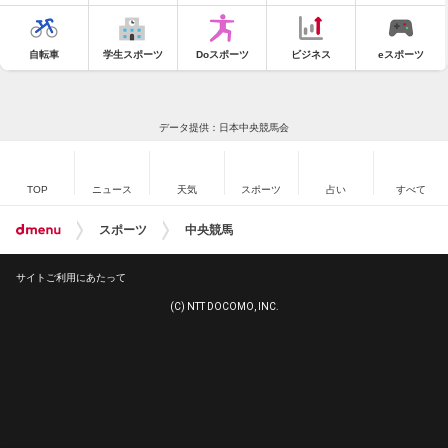
自転車
学生スポーツ
Doスポーツ
ビジネス
eスポーツ
データ提供：日本中央競馬会
TOP
ニュース
天気
スポーツ
占い
すべて
スポーツ
中央競馬
サイトご利用にあたって
(C) NTT DOCOMO, INC.