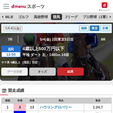
dメニュー
球
MLB
ゴルフ
高校野球
競馬
Jリーグ
プロ野球（2軍）
福島
東京
京都
7R
5/4(金) 2回東京5日目
9R
4歳以上500万円以下
8R
13:55
平地 ダート 左・1400m 14頭
サラ系 4歳以上 ［指定］別定
データ分析
オッズ
結果
競走成績
着順
枠番
馬番
馬名
着差
1
8
13
ハウリングロバリー
1.24.7