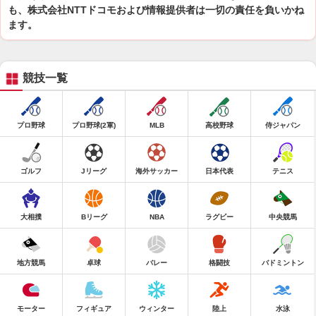
も、株式会社NTTドコモおよび情報提供者は一切の責任を負いかね
ます。
競技一覧
プロ野球
プロ野球(2軍)
MLB
高校野球
侍ジャパン
ゴルフ
Jリーグ
海外サッカー
日本代表
テニス
大相撲
Bリーグ
NBA
ラグビー
中央競馬
地方競馬
卓球
バレー
格闘技
バドミントン
モーター
フィギュア
ウィンター
陸上
水泳