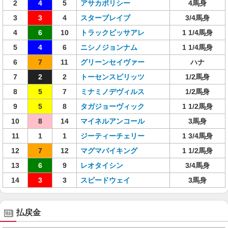
2
4
5
アサカポリシー
4馬身
3
3
4
スターブレイブ
3/4馬身
4
6
10
トラックビッサアレ
1 1/4馬身
5
4
6
ニシノジョンナム
1 1/4馬身
6
7
11
グリーンセイヴァー
ハナ
7
2
2
トーセンスピリッツ
1/2馬身
8
5
7
ミナミノデヴィルス
1/2馬身
9
5
8
タガジョーヴィック
1 1/2馬身
10
8
14
マイネルアンコール
3馬身
11
1
1
ジーティーチェリー
1 3/4馬身
12
7
12
マグマバイキング
1 1/2馬身
13
6
9
レオタイシン
3/4馬身
14
3
3
スピードウェイ
3馬身
払戻金