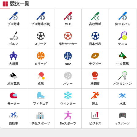
競技一覧
プロ野球
プロ野球(2軍)
MLB
高校野球
侍ジャパン
ゴルフ
Jリーグ
海外サッカー
日本代表
テニス
大相撲
Bリーグ
NBA
ラグビー
中央競馬
地方競馬
卓球
バレー
格闘技
バドミントン
モーター
フィギュア
ウィンター
陸上
水泳
自転車
学生スポーツ
Doスポーツ
ビジネス
eスポーツ