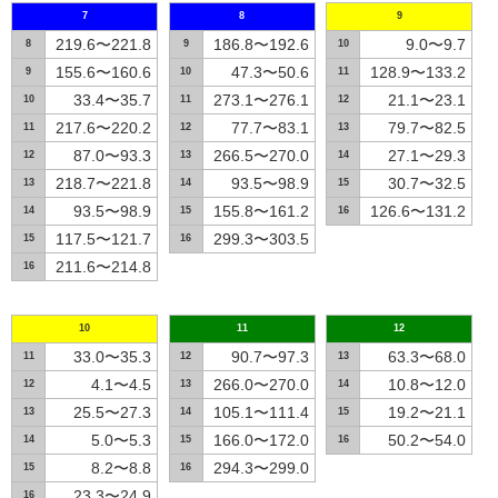
7
8
9
219.6〜221.8
186.8〜192.6
9.0〜9.7
8
9
10
155.6〜160.6
47.3〜50.6
128.9〜133.2
9
10
11
33.4〜35.7
273.1〜276.1
21.1〜23.1
10
11
12
217.6〜220.2
77.7〜83.1
79.7〜82.5
11
12
13
87.0〜93.3
266.5〜270.0
27.1〜29.3
12
13
14
218.7〜221.8
93.5〜98.9
30.7〜32.5
13
14
15
93.5〜98.9
155.8〜161.2
126.6〜131.2
14
15
16
117.5〜121.7
299.3〜303.5
15
16
211.6〜214.8
16
10
11
12
33.0〜35.3
90.7〜97.3
63.3〜68.0
11
12
13
4.1〜4.5
266.0〜270.0
10.8〜12.0
12
13
14
25.5〜27.3
105.1〜111.4
19.2〜21.1
13
14
15
5.0〜5.3
166.0〜172.0
50.2〜54.0
14
15
16
8.2〜8.8
294.3〜299.0
15
16
23.3〜24.9
16