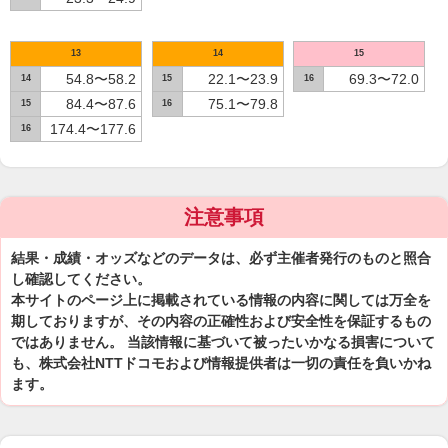
13
14
15
54.8〜58.2
22.1〜23.9
69.3〜72.0
14
15
16
84.4〜87.6
75.1〜79.8
15
16
174.4〜177.6
16
注意事項
結果・成績・オッズなどのデータは、必ず主催者発行のものと照合
し確認してください。
本サイトのページ上に掲載されている情報の内容に関しては万全を
期しておりますが、その内容の正確性および安全性を保証するもの
ではありません。 当該情報に基づいて被ったいかなる損害について
も、株式会社NTTドコモおよび情報提供者は一切の責任を負いかね
ます。