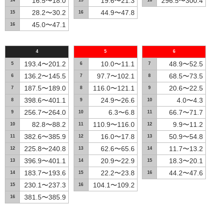
16.5〜18.0
19.6〜21.3
296.5〜300.4
14
15
16
28.2〜30.2
44.9〜47.8
15
16
45.0〜47.1
16
4
5
6
193.4〜201.2
10.0〜11.1
48.9〜52.5
5
6
7
136.2〜145.5
97.7〜102.1
68.5〜73.5
6
7
8
187.5〜189.0
116.0〜121.1
20.6〜22.5
7
8
9
398.6〜401.1
24.9〜26.6
4.0〜4.3
8
9
10
256.7〜264.0
6.3〜6.8
66.7〜71.7
9
10
11
82.8〜88.2
110.9〜116.0
9.9〜11.2
10
11
12
382.6〜385.9
16.0〜17.8
50.9〜54.8
11
12
13
225.8〜240.8
62.6〜65.6
11.7〜13.2
12
13
14
396.9〜401.1
20.9〜22.9
18.3〜20.1
13
14
15
183.7〜193.6
22.2〜23.8
44.2〜47.6
14
15
16
230.1〜237.3
104.1〜109.2
15
16
381.5〜385.9
16