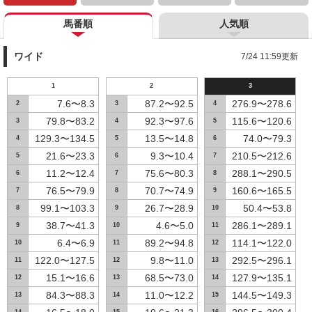
馬番順
人気順
ワイド
7/24 11:59更新
1
2
3
7.6〜8.3
87.2〜92.5
276.9〜278.6
2
3
4
79.8〜83.2
92.3〜97.6
115.6〜120.6
3
4
5
129.3〜134.5
13.5〜14.8
74.0〜79.3
4
5
6
21.6〜23.3
9.3〜10.4
210.5〜212.6
5
6
7
11.2〜12.4
75.6〜80.3
288.1〜290.5
6
7
8
76.5〜79.9
70.7〜74.9
160.6〜165.5
7
8
9
99.1〜103.3
26.7〜28.9
50.4〜53.8
8
9
10
38.7〜41.3
4.6〜5.0
286.1〜289.1
9
10
11
6.4〜6.9
89.2〜94.8
114.1〜122.0
10
11
12
122.0〜127.5
9.8〜11.0
292.5〜296.1
11
12
13
15.1〜16.6
68.5〜73.0
127.9〜135.1
12
13
14
84.3〜88.3
11.0〜12.2
144.5〜149.3
13
14
15