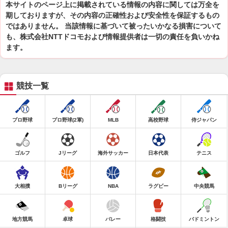
本サイトのページ上に掲載されている情報の内容に関しては万全を
期しておりますが、その内容の正確性および安全性を保証するもの
ではありません。 当該情報に基づいて被ったいかなる損害について
も、株式会社NTTドコモおよび情報提供者は一切の責任を負いかね
ます。
競技一覧
プロ野球
プロ野球(2軍)
MLB
高校野球
侍ジャパン
ゴルフ
Jリーグ
海外サッカー
日本代表
テニス
大相撲
Bリーグ
NBA
ラグビー
中央競馬
地方競馬
卓球
バレー
格闘技
バドミントン