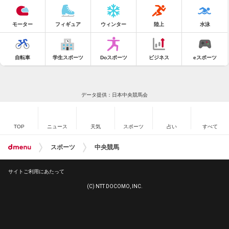
モーター
フィギュア
ウィンター
陸上
水泳
自転車
学生スポーツ
Doスポーツ
ビジネス
eスポーツ
データ提供：日本中央競馬会
TOP
ニュース
天気
スポーツ
占い
すべて
スポーツ
中央競馬
サイトご利用にあたって
(C) NTT DOCOMO, INC.