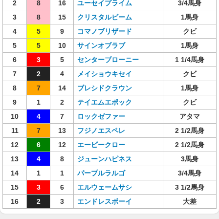
2
8
16
ユーセイプライム
3/4馬身
3
8
15
クリスタルビーム
1馬身
4
5
9
コマノブリザード
クビ
5
5
10
サインオブラブ
1馬身
6
3
5
センターブローニー
1 1/4馬身
7
2
4
メイショウキセイ
クビ
8
7
14
ブレシドクラウン
1馬身
9
1
2
テイエムエポック
クビ
10
4
7
ロックゼファー
アタマ
11
7
13
フジノエスペレ
2 1/2馬身
12
6
12
エーピークロー
2 1/2馬身
13
4
8
ジューンハピネス
3馬身
14
1
1
パープルラルゴ
3/4馬身
15
3
6
エルウェームサシ
3 1/2馬身
16
2
3
エンドレスボーイ
大差