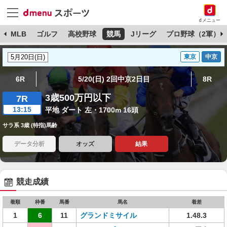
dメニュー
球
MLB
ゴルフ
高校野球
競馬
Jリーグ
プロ野球（2軍）
東京
中京
6R
5/20(日) 2回中京2日目
8R
3歳500万円以下
7R
13:15
平地 ダート 左・1700m 16頭
サラ系 3歳 (特指)馬齢
データ分析
オッズ
結果
競走成績
着順
枠番
馬番
馬名
着差
1
6
11
グランドミサイル
1.48.3