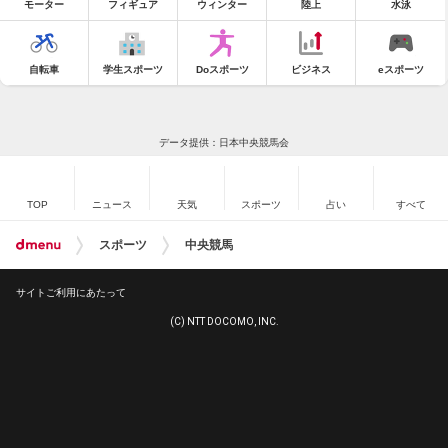
モーター
フィギュア
ウィンター
陸上
水泳
自転車
学生スポーツ
Doスポーツ
ビジネス
eスポーツ
データ提供：日本中央競馬会
TOP
ニュース
天気
スポーツ
占い
すべて
スポーツ
中央競馬
サイトご利用にあたって
(C) NTT DOCOMO, INC.