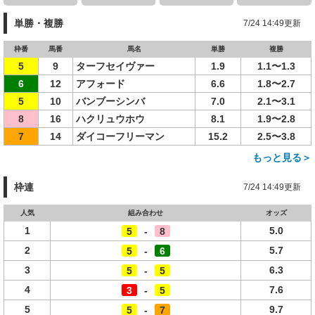
単勝・複勝
7/24 14:49更新
枠番
馬番
馬名
単勝
複勝
5
9
ターフセイヴァー
1.9
1.1〜1.3
6
12
アフォード
6.6
1.8〜2.7
5
10
バンブーシンバ
7.0
2.1〜3.1
8
16
ハクリュウホウ
8.1
1.9〜2.8
7
14
ダイコーフリーマン
15.2
2.5〜3.8
もっと見る＞
枠連
7/24 14:49更新
人気
組み合わせ
オッズ
1
5.0
5
-
8
2
5.7
5
-
6
3
6.3
5
-
5
4
7.6
3
-
5
5
9.7
5
-
7