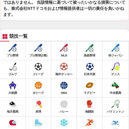
ではありません。 当該情報に基づいて被ったいかなる損害について
も、株式会社NTTドコモおよび情報提供者は一切の責任を負いかね
ます。
競技一覧
プロ野球
プロ野球(2軍)
MLB
高校野球
侍ジャパン
ゴルフ
Jリーグ
海外サッカー
日本代表
テニス
大相撲
Bリーグ
NBA
ラグビー
中央競馬
地方競馬
卓球
バレー
格闘技
バドミントン