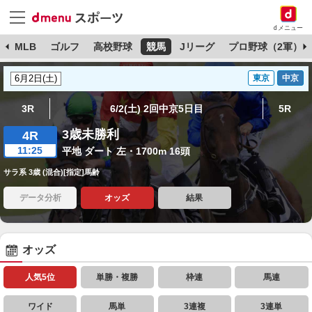
dメニュー
球
MLB
ゴルフ
高校野球
競馬
Jリーグ
プロ野球（2軍）
東京
中京
3R
6/2(土) 2回中京5日目
5R
3歳未勝利
4R
11:25
平地 ダート 左・1700m 16頭
サラ系 3歳 (混合)[指定]馬齢
データ分析
オッズ
結果
オッズ
人気5位
単勝・複勝
枠連
馬連
ワイド
馬単
3連複
3連単