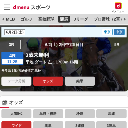
dメニュー
球
MLB
ゴルフ
高校野球
競馬
Jリーグ
プロ野球（2軍）
東京
中京
3R
6/2(土) 2回中京5日目
5R
3歳未勝利
4R
11:25
平地 ダート 左・1700m 16頭
サラ系 3歳 (混合)[指定]馬齢
データ分析
オッズ
結果
オッズ
人気5位
単勝・複勝
枠連
馬連
ワイド
馬単
3連複
3連単