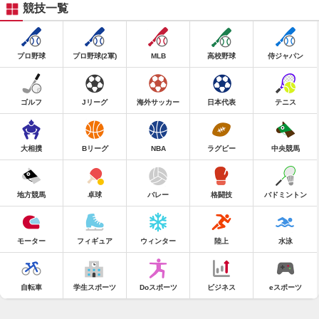
競技一覧
プロ野球
プロ野球(2軍)
MLB
高校野球
侍ジャパン
ゴルフ
Jリーグ
海外サッカー
日本代表
テニス
大相撲
Bリーグ
NBA
ラグビー
中央競馬
地方競馬
卓球
バレー
格闘技
バドミントン
モーター
フィギュア
ウィンター
陸上
水泳
自転車
学生スポーツ
Doスポーツ
ビジネス
eスポーツ