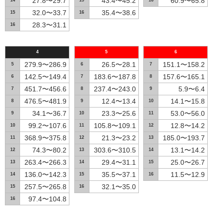
27.8〜29.7
43.4〜45.2
60.9〜65.8
14
15
16
32.0〜33.7
35.4〜38.6
15
16
28.3〜31.1
16
4
5
6
279.9〜286.9
26.5〜28.1
151.1〜158.2
5
6
7
142.5〜149.4
183.6〜187.8
157.6〜165.1
6
7
8
451.7〜456.6
237.4〜243.0
5.9〜6.4
7
8
9
476.5〜481.9
12.4〜13.4
14.1〜15.8
8
9
10
34.1〜36.7
23.3〜25.6
53.0〜56.0
9
10
11
99.2〜107.6
105.8〜109.1
12.8〜14.2
10
11
12
368.9〜375.8
21.3〜23.2
185.0〜193.7
11
12
13
74.3〜80.2
303.6〜310.5
13.1〜14.2
12
13
14
263.4〜266.3
29.4〜31.1
25.0〜26.7
13
14
15
136.0〜142.3
35.5〜37.1
11.5〜12.9
14
15
16
257.5〜265.8
32.1〜35.0
15
16
97.4〜104.8
16