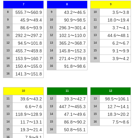
7
8
9
555.7〜560.9
43.2〜46.5
3.5〜3.8
8
9
10
45.9〜49.4
90.9〜98.5
18.0〜19.4
9
10
11
86.6〜93.9
296.3〜301.4
3.7〜4.1
10
11
12
292.2〜297.2
102.1〜110.0
44.6〜48.1
11
12
13
94.5〜101.8
365.2〜368.7
6.2〜6.7
12
13
14
455.7〜459.8
145.8〜152.3
9.1〜9.9
13
14
15
153.9〜160.7
271.4〜279.8
3.9〜4.2
14
15
16
150.4〜155.0
91.8〜98.6
15
16
141.3〜151.8
16
10
11
12
39.6〜43.2
39.3〜42.7
98.5〜106.1
11
12
13
6.6〜7.6
447.7〜455.3
12.7〜14.1
12
13
14
118.9〜128.9
47.1〜49.6
18.3〜20.2
13
14
15
11.7〜13.1
86.8〜90.2
7.5〜8.6
14
15
16
19.3〜21.4
50.8〜55.1
15
16
7.9〜9.1
16