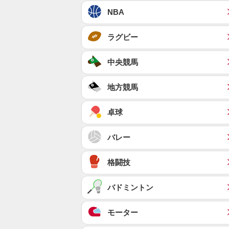
NBA
ラグビー
中央競馬
地方競馬
卓球
バレー
格闘技
バドミントン
モーター