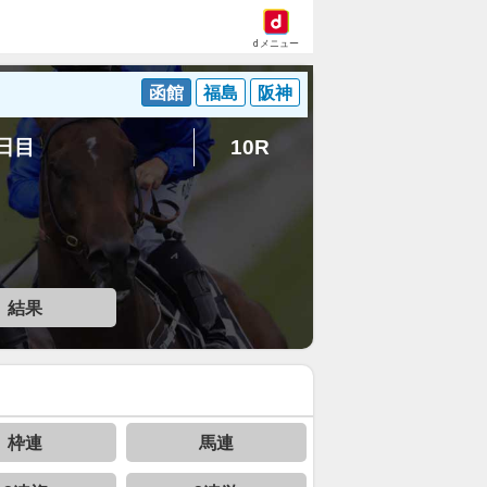
dメニュー
函館
福島
阪神
5日目
10R
結果
枠連
馬連