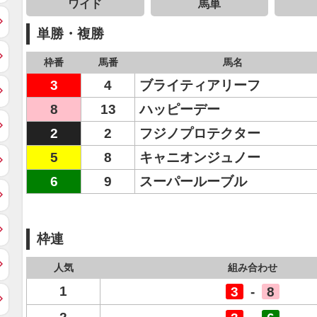
ワイド
馬単
単勝・複勝
枠番
馬番
馬名
3
4
ブライティアリーフ
8
13
ハッピーデー
2
2
フジノプロテクター
5
8
キャニオンジュノー
6
9
スーパールーブル
枠連
人気
組み合わせ
1
3
-
8