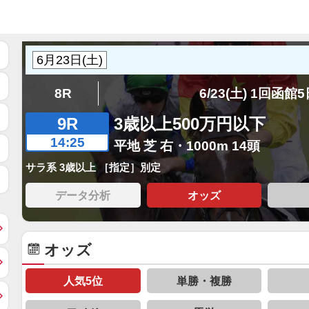
8R
6/23(土) 1回函館
9R
3歳以上500万円以下
14:25
平地 芝 右・1000m 14頭
サラ系 3歳以上 ［指定］別定
データ分析
オッズ
オッズ
人気5位
単勝・複勝