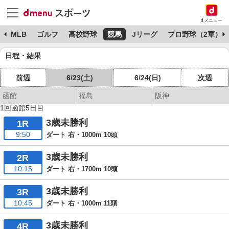
dメニュー
球
MLB
ゴルフ
高校野球
競馬
Jリーグ
プロ野球（2軍）
日程・結果
前週
6/23(土)
6/24(日)
次週
函館
福島
阪神
1回函館5日目
3歳未勝利
1R
9:50
ダート 右・1000m 10頭
3歳未勝利
2R
10:15
ダート 右・1700m 10頭
3歳未勝利
3R
10:45
ダート 右・1000m 11頭
3歳未勝利
4R