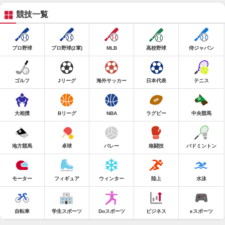
競技一覧
プロ野球
プロ野球(2軍)
MLB
高校野球
侍ジャパン
ゴルフ
Jリーグ
海外サッカー
日本代表
テニス
大相撲
Bリーグ
NBA
ラグビー
中央競馬
地方競馬
卓球
バレー
格闘技
バドミントン
モーター
フィギュア
ウィンター
陸上
水泳
自転車
学生スポーツ
Doスポーツ
ビジネス
eスポーツ