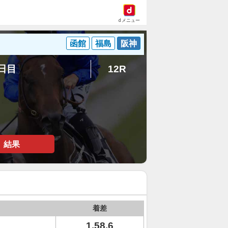
dメニュー
函館
福島
阪神
5日目
12R
結果
着差
1.58.6