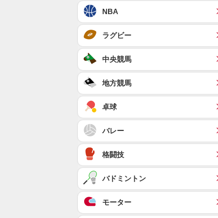
NBA
ラグビー
中央競馬
地方競馬
卓球
バレー
格闘技
バドミントン
モーター