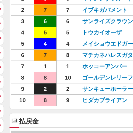
2
7
7
イブキガバメント
3
6
6
サンライズクラウン
4
5
5
トウカイオーザ
5
4
4
メイショウエドガー
6
7
8
マチカネハレスガタ
7
1
1
ホッコーアンバー
8
8
10
ゴールデンレリーフ
9
2
2
サンキューホーラー
10
8
9
ヒダカブライアン
払戻金