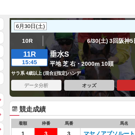
10R
6/30(土) 3回阪神
11R
垂水S
15:45
平地 芝 右・2000m 10頭
サラ系 4歳以上 (混合)[指定]ハンデ
データ分析
オッズ
競走成績
着順
枠番
馬番
馬名
1
3
3
マヤノアブソルート