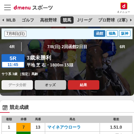
dメニュー
球
MLB
ゴルフ
高校野球
競馬
Jリーグ
プロ野球（2軍）
函館
福島
阪神
4R
7/8(日) 2回函館2日目
6R
3歳未勝利
5R
11:45
平地 芝 右・1800m 15頭
サラ系 3歳 ［指定］馬齢
データ分析
オッズ
結果
競走成績
着順
枠番
馬番
馬名
着差
1
7
13
マイネアウローラ
1.51.0