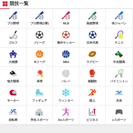
競技一覧
プロ野球
プロ野球(2軍)
MLB
高校野球
侍ジャパン
ゴルフ
Jリーグ
海外サッカー
日本代表
テニス
大相撲
Bリーグ
NBA
ラグビー
中央競馬
地方競馬
卓球
バレー
格闘技
バドミントン
モーター
フィギュア
ウィンター
陸上
水泳
自転車
学生スポーツ
Doスポーツ
ビジネス
eスポーツ