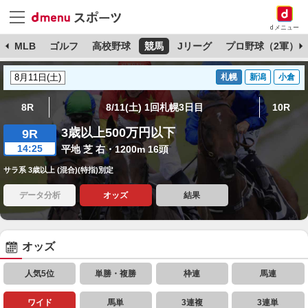
dメニュー
球
MLB
ゴルフ
高校野球
競馬
Jリーグ
プロ野球（2軍）
札幌
新潟
小倉
8R
8/11(土) 1回札幌3日目
10R
3歳以上500万円以下
9R
14:25
平地 芝 右・1200m 16頭
サラ系 3歳以上 (混合)(特指)別定
データ分析
オッズ
結果
オッズ
人気5位
単勝・複勝
枠連
馬連
ワイド
馬単
3連複
3連単