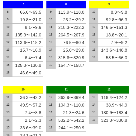
7
8
9
66.6〜69.5
113.9〜118.0
8.3〜9.8
8
9
10
19.8〜21.0
25.2〜29.2
92.8〜96.3
9
10
11
8.1〜9.6
218.3〜222.2
146.5〜151.3
10
11
12
135.9〜142.0
264.5〜267.9
18.8〜20.1
11
12
13
113.6〜118.2
76.5〜80.4
7.9〜9.2
12
13
14
15.7〜16.9
25.0〜29.0
143.6〜148.8
13
14
15
6.4〜7.4
315.6〜320.9
53.5〜56.0
14
15
16
125.3〜130.9
154.7〜158.7
15
16
46.6〜49.0
16
10
11
12
36.3〜42.2
363.9〜369.4
118.4〜124.2
11
12
13
49.5〜57.2
104.3〜110.0
38.9〜44.9
12
13
14
7.4〜8.8
21.3〜24.6
180.9〜183.4
13
14
15
2.1〜2.3
532.2〜542.2
323.3〜330.8
14
15
16
33.6〜39.0
244.1〜250.9
15
16
18.1〜21.2
16