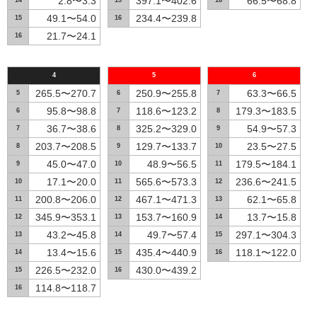
2.8〜3.3
397.1〜402.6
66.5〜68.8
14
15
16
49.1〜54.0
234.4〜239.8
15
16
21.7〜24.1
16
4
5
6
265.5〜270.7
250.9〜255.8
63.3〜66.5
5
6
7
95.8〜98.8
118.6〜123.2
179.3〜183.5
6
7
8
36.7〜38.6
325.2〜329.0
54.9〜57.3
7
8
9
203.7〜208.5
129.7〜133.7
23.5〜27.5
8
9
10
45.0〜47.0
48.9〜56.5
179.5〜184.1
9
10
11
17.1〜20.0
565.6〜573.3
236.6〜241.5
10
11
12
200.8〜206.0
467.1〜471.3
62.1〜65.8
11
12
13
345.9〜353.1
153.7〜160.9
13.7〜15.8
12
13
14
43.2〜45.8
49.7〜57.4
297.1〜304.3
13
14
15
13.4〜15.6
435.4〜440.9
118.1〜122.0
14
15
16
226.5〜232.0
430.0〜439.2
15
16
114.8〜118.7
16