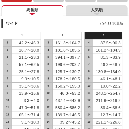
馬番順
人気順
ワイド
7/24 11:36更新
1
2
3
42.2〜46.3
161.3〜164.7
87.5〜90.3
2
3
4
18.7〜20.8
181.6〜185.5
181.2〜184.9
3
4
5
21.1〜23.3
394.1〜397.7
81.3〜83.9
4
5
6
57.1〜62.5
199.6〜203.7
46.3〜48.7
5
6
7
25.1〜27.8
125.7〜130.7
130.8〜134.0
6
7
8
9.3〜10.5
178.2〜180.5
46.1〜48.1
7
8
9
35.1〜38.6
150.2〜155.0
19.0〜22.2
8
9
10
13.9〜15.6
46.0〜53.2
248.1〜254.7
9
10
11
3.3〜4.0
437.4〜443.9
211.6〜216.2
10
11
12
47.0〜51.8
580.4〜586.2
36.4〜38.6
11
12
13
65.1〜71.4
139.7〜146.5
12.7〜14.7
12
13
14
9.1〜10.3
39.2〜45.2
221.1〜226.8
13
14
15