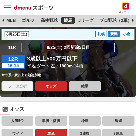
dメニュー
球
MLB
ゴルフ
高校野球
競馬
Jリーグ
プロ野球（2軍）
札幌
新潟
小倉
11R
8/25(土) 2回新潟5日目
3歳以上500万円以下
12R
16:15
平地 ダート 左・1800m 14頭
サラ系 3歳以上 (混合)別定
データ分析
オッズ
結果
オッズ
人気5位
単勝・複勝
枠連
馬連
ワイド
馬単
3連複
3連単