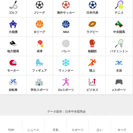
ゴルフ
Jリーグ
海外サッカー
日本代表
テニス
大相撲
Bリーグ
NBA
ラグビー
中央競馬
地方競馬
卓球
バレー
格闘技
バドミントン
モーター
フィギュア
ウィンター
陸上
水泳
自転車
学生スポーツ
Doスポーツ
ビジネス
eスポーツ
データ提供：日本中央競馬会
TOP
ニュース
天気
スポーツ
占い
すべて