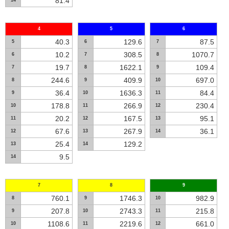
81.4
14
4
5
6
40.3
129.6
87.5
5
6
7
10.2
308.5
1070.7
6
7
8
19.7
1622.1
109.4
7
8
9
244.6
409.9
697.0
8
9
10
36.4
1636.3
84.4
9
10
11
178.8
266.9
230.4
10
11
12
20.2
167.5
95.1
11
12
13
67.6
267.9
36.1
12
13
14
25.4
129.2
13
14
9.5
14
7
8
9
760.1
1746.3
982.9
8
9
10
207.8
2743.3
215.8
9
10
11
1108.6
2219.6
661.0
10
11
12