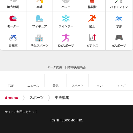
地方競馬
卓球
バレー
格闘技
バドミントン
モーター
フィギュア
ウィンター
陸上
水泳
自転車
学生スポーツ
Doスポーツ
ビジネス
eスポーツ
データ提供：日本中央競馬会
TOP
ニュース
天気
スポーツ
占い
すべて
スポーツ
中央競馬
サイトご利用にあたって
(C) NTT DOCOMO, INC.