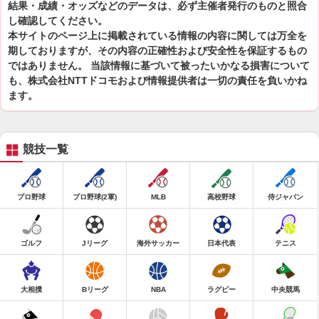
結果・成績・オッズなどのデータは、必ず主催者発行のものと照合
し確認してください。
本サイトのページ上に掲載されている情報の内容に関しては万全を
期しておりますが、その内容の正確性および安全性を保証するもの
ではありません。 当該情報に基づいて被ったいかなる損害について
も、株式会社NTTドコモおよび情報提供者は一切の責任を負いかね
ます。
競技一覧
プロ野球
プロ野球(2軍)
MLB
高校野球
侍ジャパン
ゴルフ
Jリーグ
海外サッカー
日本代表
テニス
大相撲
Bリーグ
NBA
ラグビー
中央競馬