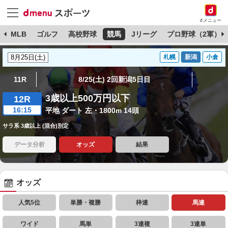
dメニュー
球
MLB
ゴルフ
高校野球
競馬
Jリーグ
プロ野球（2軍）
札幌
新潟
小倉
11R
8/25(土) 2回新潟5日目
3歳以上500万円以下
12R
16:15
平地 ダート 左・1800m 14頭
サラ系 3歳以上 (混合)別定
データ分析
オッズ
結果
オッズ
人気5位
単勝・複勝
枠連
馬連
ワイド
馬単
3連複
3連単