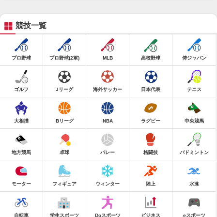
競技一覧
プロ野球
プロ野球(2軍)
MLB
高校野球
侍ジャパン
ゴルフ
Jリーグ
海外サッカー
日本代表
テニス
大相撲
Bリーグ
NBA
ラグビー
中央競馬
地方競馬
卓球
バレー
格闘技
バドミントン
モーター
フィギュア
ウィンター
陸上
水泳
自転車
学生スポーツ
Doスポーツ
ビジネス
eスポーツ