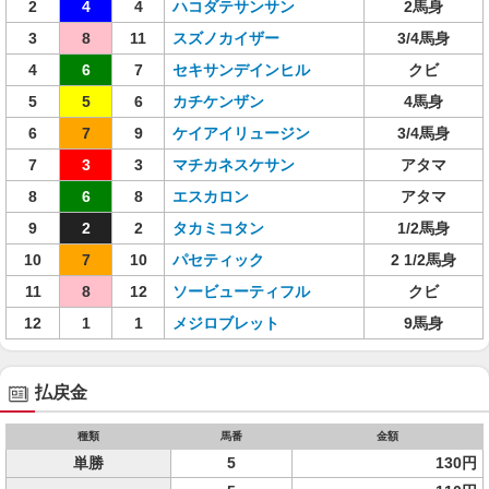
2
4
4
ハコダテサンサン
2馬身
3
8
11
スズノカイザー
3/4馬身
4
6
7
セキサンデインヒル
クビ
5
5
6
カチケンザン
4馬身
6
7
9
ケイアイリュージン
3/4馬身
7
3
3
マチカネスケサン
アタマ
8
6
8
エスカロン
アタマ
9
2
2
タカミコタン
1/2馬身
10
7
10
パセティック
2 1/2馬身
11
8
12
ソービューティフル
クビ
12
1
1
メジロブレット
9馬身
払戻金
種類
馬番
金額
単勝
5
130円