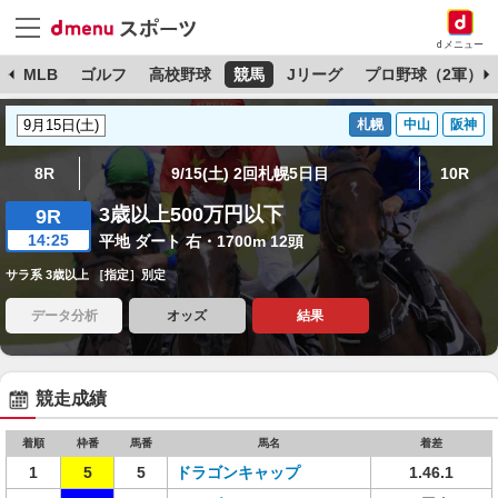
dメニュー
球
MLB
ゴルフ
高校野球
競馬
Jリーグ
プロ野球（2軍）
札幌
中山
阪神
8R
9/15(土) 2回札幌5日目
10R
3歳以上500万円以下
9R
14:25
平地 ダート 右・1700m 12頭
サラ系 3歳以上 ［指定］別定
データ分析
オッズ
結果
競走成績
着順
枠番
馬番
馬名
着差
1
5
5
ドラゴンキャップ
1.46.1