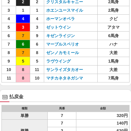
2
2
2
クリスタルキャニー
2馬身
3
1
1
ホエンユースマイル
2馬身
4
4
4
ホーマンオペラ
クビ
5
3
3
ゼットウイン
アタマ
6
7
9
キゼンライジン
6馬身
7
6
6
マーブルスペリオ
ハナ
8
7
8
ゼンノカモミール
大差
9
5
5
ラヴウイング
1馬身
10
8
11
サンライズタカオー
大差
11
8
10
マチカネタネガシマ
7馬身
払戻金
種類
馬番
金額
単勝
7
320円
7
140円
複勝
2
620円