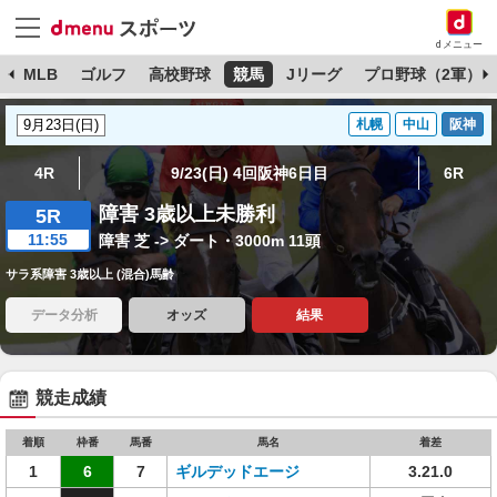
dメニュー
球
MLB
ゴルフ
高校野球
競馬
Jリーグ
プロ野球（2軍）
札幌
中山
阪神
4R
9/23(日) 4回阪神6日目
6R
障害 3歳以上未勝利
5R
11:55
障害 芝 -> ダート・3000m 11頭
サラ系障害 3歳以上 (混合)馬齢
データ分析
オッズ
結果
競走成績
着順
枠番
馬番
馬名
着差
1
6
7
ギルデッドエージ
3.21.0