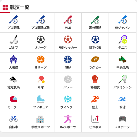
競技一覧
プロ野球
プロ野球(2軍)
MLB
高校野球
侍ジャパン
ゴルフ
Jリーグ
海外サッカー
日本代表
テニス
大相撲
Bリーグ
NBA
ラグビー
中央競馬
地方競馬
卓球
バレー
格闘技
バドミントン
モーター
フィギュア
ウィンター
陸上
水泳
自転車
学生スポーツ
Doスポーツ
ビジネス
eスポーツ