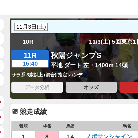
10R
11/3(土) 5回東京
11R
秋陽ジャンプS
15:40
平地 ダート 左・1400m 14頭
サラ系 3歳以上 (混合)[指定]ハンデ
データ分析
オッズ
競走成績
着順
枠番
馬番
馬名
1
8
14
ノボサンシャイン