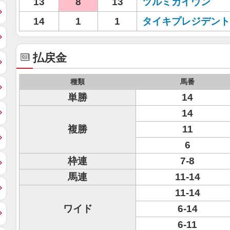
13
8
13
ツルミカイウン
14
1
1
タイキプレジデント
払戻金
種類
馬番
単勝
14
14
複勝
11
6
枠連
7-8
馬連
11-14
11-14
ワイド
6-14
6-11