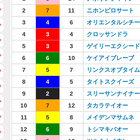
2
7
11
ニホンピロサート
3
4
6
オリエンタルシチー
4
3
4
クロッサンドラ
5
3
3
ゲイリーエクシード
6
6
10
ケイアイブレーブ
7
5
7
リンクスオブタイム
8
4
5
タイトスクイーズ
9
2
2
スリーサンナイナー
10
7
12
タカラテイオー
11
5
8
メイデンマサムネ
12
6
9
トシマキバオー