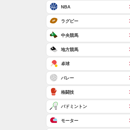
NBA
ラグビー
中央競馬
地方競馬
卓球
バレー
格闘技
バドミントン
モーター