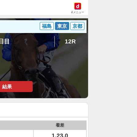
dメニュー
福島
東京
京都
1日目
12R
結果
着差
1.23.0