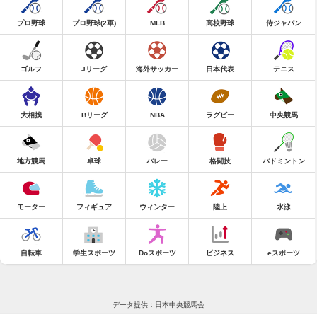
プロ野球
プロ野球(2軍)
MLB
高校野球
侍ジャパン
ゴルフ
Jリーグ
海外サッカー
日本代表
テニス
大相撲
Bリーグ
NBA
ラグビー
中央競馬
地方競馬
卓球
バレー
格闘技
バドミントン
モーター
フィギュア
ウィンター
陸上
水泳
自転車
学生スポーツ
Doスポーツ
ビジネス
eスポーツ
データ提供：日本中央競馬会