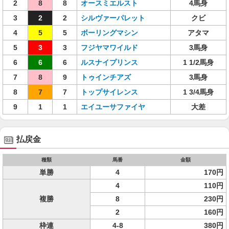
2
8
8
オースミエルスト
4馬身
3
2
2
シルヴァーパレット
クビ
4
5
5
ボーリングマシン
アタマ
5
3
3
フジヤマワイルド
3馬身
6
6
6
ルスナイプリンス
1 1/2馬身
7
8
9
トゥインチアズ
3馬身
8
7
7
トップサイレンス
1 3/4馬身
9
1
1
エイユーサファイヤ
大差
払戻金
種類
馬番
金額
単勝
4
170円
4
110円
複勝
8
230円
2
160円
枠連
4-8
380円