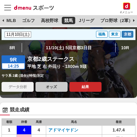
dメニュー
球
MLB
ゴルフ
高校野球
競馬
Jリーグ
プロ野球（2軍）
福島
東京
京都
8R
11/10(土) 5回京都3日目
10R
京都2歳ステークス
9R
14:25
平地 芝 右 外回り・1800m 9頭
サラ系 2歳 (混合)(特指)別定
データ分析
オッズ
結果
競走成績
着順
枠番
馬番
馬名
着差
1
4
4
アドマイヤドン
1.47.4