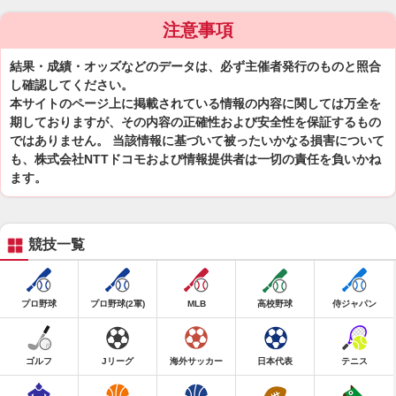
注意事項
結果・成績・オッズなどのデータは、必ず主催者発行のものと照合
し確認してください。
本サイトのページ上に掲載されている情報の内容に関しては万全を
期しておりますが、その内容の正確性および安全性を保証するもの
ではありません。 当該情報に基づいて被ったいかなる損害について
も、株式会社NTTドコモおよび情報提供者は一切の責任を負いかね
ます。
競技一覧
プロ野球
プロ野球(2軍)
MLB
高校野球
侍ジャパン
ゴルフ
Jリーグ
海外サッカー
日本代表
テニス